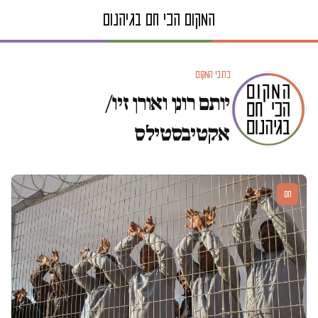
כתבי המקום
יותם רונן ואורן זיו/
אקטיבסטילס
חם