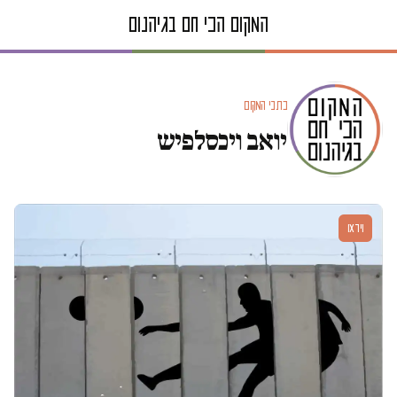
כתבי המקום
יואב ויכסלפיש
וידאו