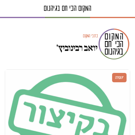
כתבי המקום
יואב רבינוביץ'
סאטירה