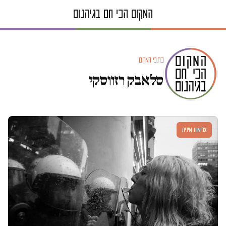
כתבי המקום
סלאבק רזווסקי
אלימות מינית