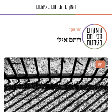
כתבי המקום
רותם אילן
דעות