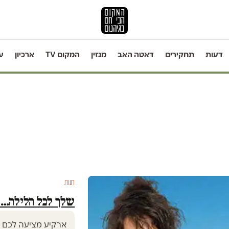
דעות
תחקירים
דאטה האב
מגזין
המקום TV
ארכיון
ע
דעות
שלך לכל הלילה… 
ארקיע מציעה לכם (ל