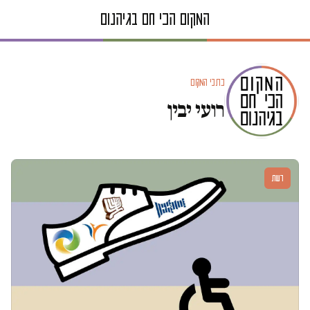
כתבי המקום
רועי יבין
דעות