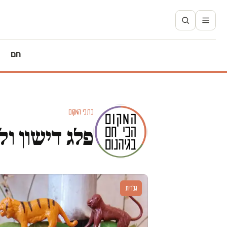
חם
כתבי המקום
פלג דישון ול
גלריות