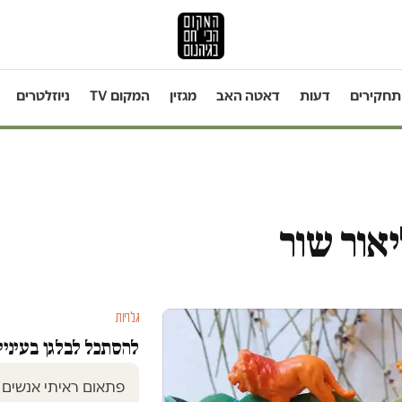
תחקירים
דעות
דאטה האב
מגזין
המקום TV
ניוזלטרים
יאור שור
גלריות
להסתכל לבלגן בעיניי
פתאום ראיתי אנשים 