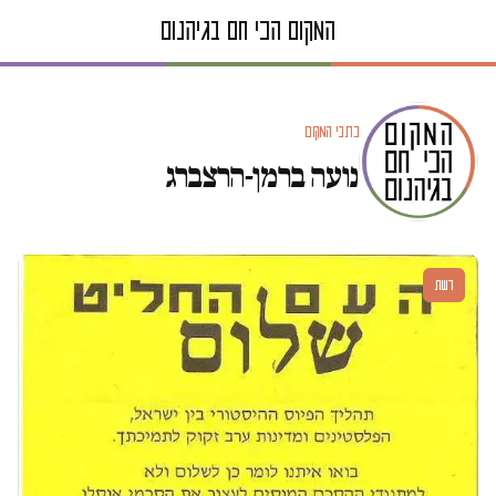
כתבי המקום
נועה ברמן-הרצברג
דעות