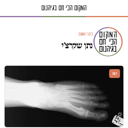
כתבי המקום
נתן שקרצ'י
דעות