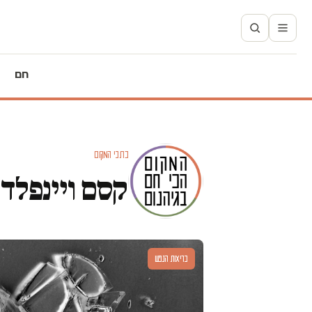
חם
כתבי המקום
קסם ויינפלד
בריאות הנפש