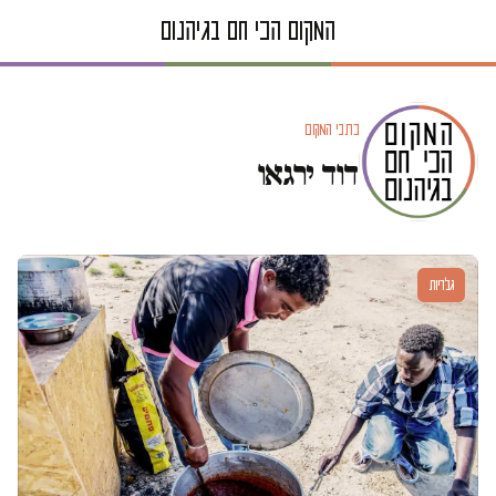
כתבי המקום
דוד ירגאו
גלריות