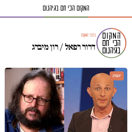
כתבי המקום
דרור רפאל / רון מיברג
סאטירה