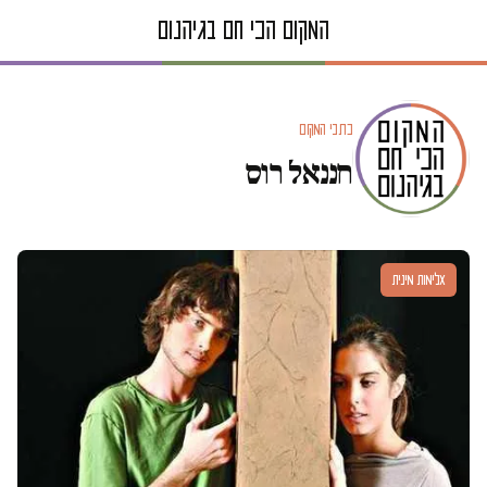
כתבי המקום
חננאל רוס
אלימות מינית