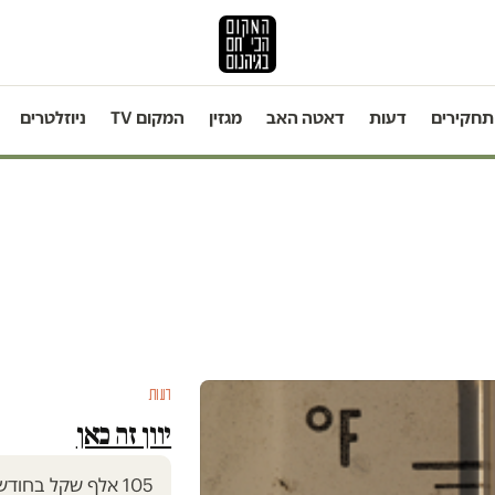
תחקירים
דעות
דאטה האב
מגזין
המקום TV
ניוזלטרים
דעות
יוון זה כאן
105 אלף שקל בחודש זה סביר, לא?