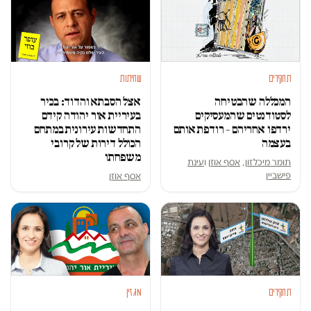
תחקירים
שחיתות
המכללה שהבטיחה
אצל הסבתא והדוד: בכיר
לסטודנטים שהמעסיקים
בעיריית אור יהודה קידם
ירדפו אחריהם – רודפת אותם
התחדשות עירונית במתחם
בעצמה
הכולל דירות של קרובי
משפחתו
תומר מיכלזון
,
אסף אוזן
ו
עינת
פישביין
אסף אוזן
תחקירים
מגזין