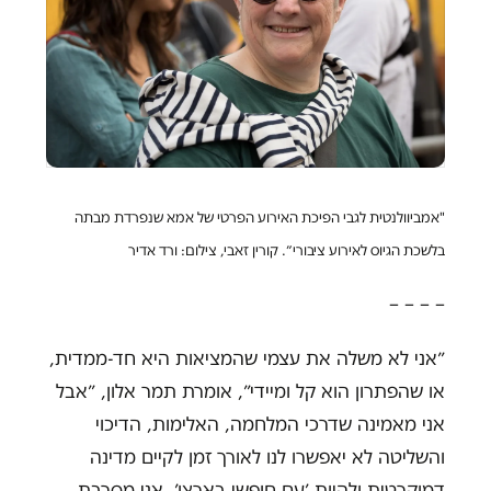
"אמביוולנטית לגבי הפיכת האירוע הפרטי של אמא שנפרדת מבתה
בלשכת הגיוס לאירוע ציבורי״. קורין זאבי,
צילום: ורד אדיר
– – – –
״אני לא משלה את עצמי שהמציאות היא חד-ממדית,
או שהפתרון הוא קל ומיידי״, אומרת תמר אלון, ״אבל
אני מאמינה שדרכי המלחמה, האלימות, הדיכוי
והשליטה לא יאפשרו לנו לאורך זמן לקיים מדינה
דמוקרטית ולהיות ׳עם חופשי בארצו׳. אני מסרבת