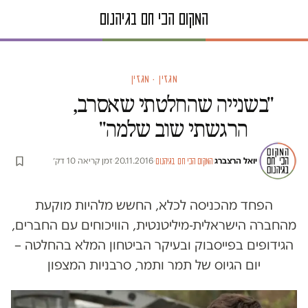
מגזין · מגזין
"בשנייה שהחלטתי שאסרב,
הרגשתי שוב שלמה"
יואל הרצברג
·
·
20.11.2016
·
זמן קריאה 10 דק׳
המקום הכי חם בגיהנום
הפחד מהכניסה לכלא, החשש מלהיות מוקעת
מהחברה הישראלית-מיליטנטית, הוויכוחים עם החברים,
הגידופים בפייסבוק ובעיקר הביטחון המלא בהחלטה –
יום הגיוס של תמר ותמר, סרבניות המצפון