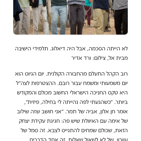
לא הייתה הסכמה, אבל היה דיאלוג. תלמידי הישיבה
מבית אל, צילום: ורד אדיר
רוב הקהל התעלם מהחבורה הקולנית. יום הגיוס הוא
יום משמעותי ומשמח עבור רובם. ההצטרפות לצה״ל
היא טקס החניכה הישראלי החשוב מכולם והמקודש
ביותר. ״כשהגעתי לפה נהייתה לי בחילה, פיזית״,
אומר חן אלון, אביה של תמר. ״אני חושב שזה שילוב
של אימה עם האיוולת שיש פה: חגיגת עקידת יצחק
הזאת, שכולם שמחים להתגייס לצבא. זה סמל של
עוורון, של לא לשאול שאלות. זה אחד הדברים