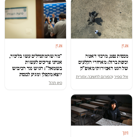
מגזין
מגזין
מכסות נפט, מרכזי דאטה
"מה שהמתנחלים עשו בליכוד,
וכיפת ברזל: מאחורי הקלעים
אנחנו צריכים לעשות
של הגט האמירותי מאופ"ק
בשמאל": הגוש נגד הכיבוש
יוצא מקפלן ומגיע לכנסת
איל ספיר
ו
הפורום לחשיבה אזורית
סיון תהל
חינוך