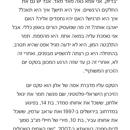
״בדיוק. אני אמא גאה מאד מאד. אבל יש גם את
החלקים הרגשיים. איך היא תישן? איך היא תאכל?
איך היא תרגיש? האם יהיו נחמדים אליה? האם
יאהבו אותה? זה מה שמעסיק הורים באופן כללי. אבל
אני סומכת עליה במאה אחוז. היא מהממת. תמר
התלבטה המון, היא לא ידעה מגיל אפס שהיא תסרב.
בהתחלה היא כן רצתה להשפיע מבפנים, ואחרי זה
לא, ואחרי זה כן עד שזה הרגע המכונן בטקס יום
הזכרון המשותף״.
הטקס עליו מדברת אמה של אלון הוא טקס יום
הזיכרון הישראלי-פלסטיני, שם פגשה תמר את יגאל
אלחנן, ששכל את אחותו סמדר, בת 14, בפיגוע
במדרחוב בירושלים ב-1997 ואת עראב ערמין, ששכל
את אחותו עביר, בת 10, מירי של חיילי מג״ב סמוך
לבית-ספרה בענאתא ב-2007. ״שני האחים השכולים