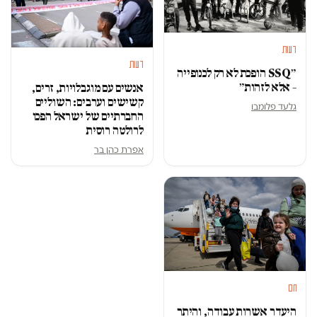
דעות
דעות
״SSQ הופכת לא רק לכנופייה
– אלא לזהות״
אנשים עם מוגבלויות, זרים,
קשישים וערבים: השוליים
גלעד פלומבו
החברתיים של ישראל הפכו
לרולטה רוסית
אפרת כהן בר
חם
היעדר אשרות עבודה, והיתר