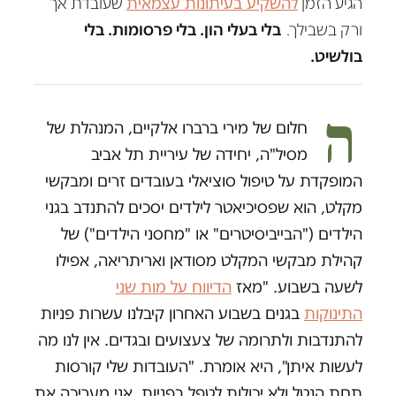
הגיע הזמן
להשקיע בעיתונות עצמאית
שעובדת אך
ורק בשבילך.
בלי בעלי הון. בלי פרסומות. בלי
בולשיט.
ה
חלום של מירי ברברו אלקיים, המנהלת של
מסיל"ה, יחידה של עיריית תל אביב
המופקדת על טיפול סוציאלי בעובדים זרים ומבקשי
מקלט, הוא שפסיכיאטר לילדים יסכים להתנדב בגני
הילדים ("הבייביסיטרים" או "מחסני הילדים") של
קהילת מבקשי המקלט מסודאן ואריתריאה, אפילו
לשעה בשבוע. "מאז
הדיווח על מות שני
התינוקות
בגנים בשבוע האחרון קיבלנו עשרות פניות
להתנדבות ולתרומה של צעצועים ובגדים. אין לנו מה
לעשות איתן", היא אומרת. "העובדות שלי קורסות
תחת הנטל ולא יכולות לטפל בפניות. אני מעריכה את