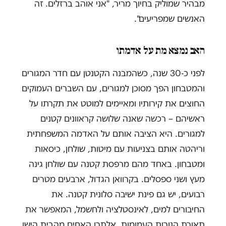
מבהיר שמוליק בחיוך מריר, "אני אוהב ברזלים. זה
האנשים שמפריעים".
האב נמצא מת על אדמתו
לפני כ-30 שנה, כשהמבנה הקטנטן עם חדר המגורים
והמטבחון הפך מסוכן למגורים, עם השברים העמוקים
החוצים את קירותיו ומאיימים למוטט את תקרתו על
ראשיהם – רכשה שאנה שלושה קראוונים קטנים
למגורים. היא הציבה אותם על האדמה המשפחתית
וריהטה אותם בצניעות עם מיטות, שולחן, כיסאות
ומטבחון. באחד מהם מרפסת קטנה עם שולחן גינה
מעץ ושני ספסלים. בקרוואן הגדול, ארבעים מטרים
רבועים, יש גם פינת ישיבה סלונית קטנה. את
החיבורים למים, לאינסטלציה ולחשמל, המאפשר את
תאורת הנורות העמומות, אלתרו האחים מהבית הישן