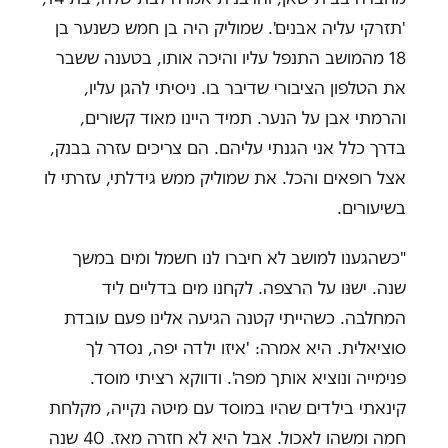
'תזרקי עליה אבנים'. שמוליק היה בן חמש כשנער בן
18 מהמושב התנפל עליו והיכה אותו, בטענה ששבר
את הטלפון הציבורי שדיבר בו. ניסיתי להגן עליו,
והרמתי אבן על הנער. תמיד היינו מאוד קשורים,
בדרך כלל אני הגנתי עליהם. הם צריכים עזרה בבנק,
אצל רופאים והכל. את שמוליק ממש גידלתי, עזרתי לו
בשיעורים.
"כשהגענו למושב לא חיברו לנו חשמל ומים במשך
שנה. ישנּו על הרצפה. לקחנו מים בדליים ליד
המחלבה. כשהייתי קטנה הגיעה אלינו פעם עובדת
סוציאלית. היא אמרה: 'איזו ילדה יפה, נסדר לך
פנימייה ונוציא אותך מפה'. ודווקא רציתי מוסד.
קינאתי בילדים שהיו במוסד עם מיטה נקייה, מקלחת
חמה ומשהו לאכול. אבל היא לא חזרה מאז. 40 שנה