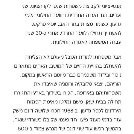
אנטי-ציוני ולקבוצת משפחות שנטו לקו הציוני, שני
ועדים: ועד העדה החרדית והוועד החילוני תלמי
גדעון. כשומר מצוות בחר האב, יוסף פרקש,
להשתייך תחילה לוועד החרדי. אחרי כ-30 שנה
עברה המשפחה לאגודה החילונית.
אבל משפחתו למודת הסבל מעולם לא הצליחה
להשתלב בהוויית החיים של המושב. האחים מתארים
ניכור ובידוד משכניהם כבר מיומם הראשון במקום.
הוריהם, יוצאי סלובקיה ורומניה שאיבדו את
משפחותיהם באירופה, הכירו בשידוך בארץ והתגוררו
תחילה בבית שאן. משם נמלטו מאימת הפגזות
הירדנים לכפר גדעון. ב-1968 חכרו שלושה דונם משק
עזר בדמי מענק פיצוי חד-פעמי שקיבלו כשורדי שואה.
בהמשך רכשו עוד שני דונם של מגרש צמוד ב-500