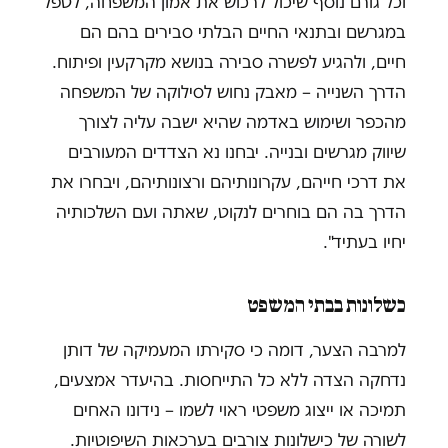
וכל גורם נוסף שיכול לרכוש את אמון המשפחה, לטפל
במגרשם ובתנאי החיים הבלתי סבירים בהם הם
חיים, ולהגיע לפשרה סבירה בנושא מקרקעין ופיתוח.
הדרך השנייה – מאבק נחוש לסילוקה של המשפחה
מהכפר ושימוש באדמה שהיא ישבה עליה לצורך
שיווק מגרשים ובנייה. יבחנו נא הצדדים המעורבים
את דרכי חייהם, עקרונותיהם ורצונותיהם, ויבחרו את
הדרך בה הם בוחרים לנקוט, שאתה ועם השלכותיה
יחיו בעתיד".
כשלונות בבתי המשפט
למרבה הצער, דומה כי סקירתו המעמיקה של דותן
נדחקה הצדה ללא כל התייחסות. בהיעדר אמצעים,
תמיכה או ייצוג משפטי ראוי לשמו – נידונו האחים
לשורה של כישלונות צורבים בערכאות השיפוטיות.