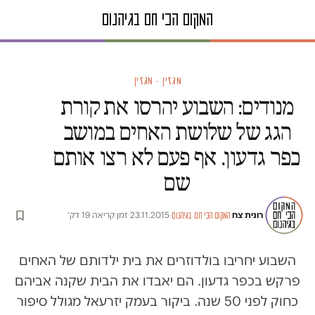
מגזין · מגזין
מנודים: השבוע יהרסו את קורת
הגג של שלושת האחים במושב
כפר גדעון. אף פעם לא רצו אותם
שם
רונית צח
·
·
23.11.2015
·
זמן קריאה 19 דק׳
המקום הכי חם בגיהנום
השבוע יחריבו בולדוזרים את בית ילדותם של האחים
פרקש בכפר גדעון. הם יאבדו את הבית שקנה אביהם
כחוק לפני 50 שנה. ביקור בעמק יזרעאל מגולל סיפור