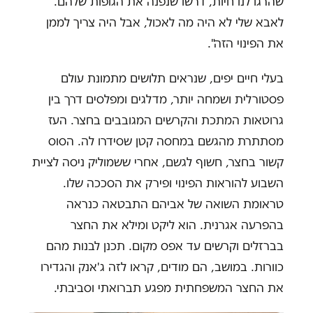
שהרגו לנו חיות, דרשו שנפנה את הגופות שלהם.
לאבא שלי לא היה מה לאכול, אבל היה צריך לממן
את הפינוי הזה".
בעלי חיים יפים, שנראים תלושים מתמונת עולם
פסטורלית ושמחה יותר, מדלגים ומפלסים דרך בין
גרוטאות המתכת והקרשים המגובבים בחצר. העז
מסתתרת מהגשם במחסה קטן שסידרו לה. הסוס
קשור בחצר, חשוף לגשם, אחרי ששמוליק ניסה לציית
השבוע להוראות הפינוי ופירק את הסככה שלו.
טראומת השואה של אביהם התבטאה כנראה
בהפרעה אגרנית. הוא ליקט ומילא את החצר
בברזלים וקרשים עד אפס מקום. תכנן לבנות מהם
כוורות. במושב, הם מודים, קראו לזה ג'אנק והגדירו
את החצר המשפחתית מפגע תברואתי וסביבתי.