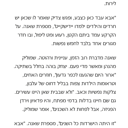
לירות.
"אבא עבד כאן כצבע, ופגש צדיק שאמר לו שכאן יש
חרדים והילדים ילמדו יידישקייט", מספרת שאנה. על
הקרקע עמד ביתם הקטן, רעוע ומט ליפול, ובו חדר
מגורים אחד בלבד לחמש נפשות.
שאנה מדברת רוב הזמן, עניינית ורהוטה. שמוליק
מהנהן ומאשר מדי פעם. יצחק בוהה בחלל בשתיקה.
"ארור היום שהגענו לכפר גדעון", חוזרים האחים,
וטראומות הילדות צפות בבליל דחוס של עלבון,
צלקות נפשיות וכאב. "ולא שבבית שאן היינו עשירים.
גם שם חיינו בדלות בדמי מפתח, והיו פדאיון וירדן
הפגיזה, אבל לפחות לא השכנים", אומר שמוליק.
"זו היתה הישרדות כל השנים", מספרת שאנה. "אבא