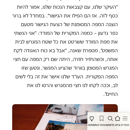
"העיקר שלנו, עם קצבאות הנכות שלנו, אמור להיות
כסף לזה. אז הם הפילו את הגישור". במחדל לא ברור
הוצגה המפה המסומנת של הצעת הגישור מטעם
כפר גדעון – כמפה המקורית של המודד: "אני הגשתי
את מפת המודד ששרטט את כל שטח המגרש לבית
המשפט", מספרת שאנה, "אבל בא כוח האגודה לקח
אותה, וכשהחזיר חזרה, היתה שם רק המפה עם חצי
המגרש המסומן בוורוד שהציע המגשר, ונטען שזו
המפה המקורית. העו"ד שלנו אישר את זה בלי לשים
לב, וככה לקחו לנו חצי מהמגרש והרסו לנו את
החיים".
תפריט
בית
חיפוש
שמורים
תמיכה