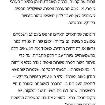
נוחות עמוקה, הן ברמה העובדתית והן במישור הערכי
מוסרי. אין מנוס מהערכה נוספת, ששיקולים נוספים
מעורבים כאן מעבר לדיון משפטי טהור בזכויות
בקרקע ובמגרש".
העוינות שמתארים האחים פרקש בינם לבין שכניהם
במושב מצוינת גם בדו"ח: "מובן שהיות אגודת כפר
גדעון אגודה דתית חרדית, מעמיד את הנושאים הללו
כמשמעותיים ביותר עבור חלק מחבריה, עד כדי
פיתוח גישה חסרת פשרות ואפילו מנדה כלפי אורחות
חיי בני משפחה… הגעתי למסקנה, שלמרות שהנושא
הנדון באופן פורמלי וגלוי הוא עניין הזכויות בקרקע –
ליחסים העכורים בין החברה למשפחה ולאורחות חיי
המשפחה, שהם לצנינים בעיני תושבי המקום, יש
מקום מרכזי ברצון להוציא את בני המשפחה מהשטח
ומהבית שברשותם".