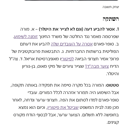
יצחק תשובה
השתקה
1. אסור להביע דעה (וגם לא לצייר את היטלר)
– א. מורה
שפרסמה מאמר נגד החלטה של משרד החינוך
זומנה לשימוע
.
ב. סופר-פארם
אסרה על העובדים שלה
להביע את דעתם
הפוליטית ברשתות החברתיות. ג. התבטאות פרובוקטיבית של
פרופ' אמיר חצרוני הביאה
לפיטורי
ו מאוניברסיטת אריאל. ד. צה"ל
הדיח
צוער מבה"ד1
שצייר ציורים של מיקי מאוס, בן-גוריון
והיטלר.
סטטוס
: המורה בכל מקרה סיימה את תפקידה באותה תקופה,
אבל השימוע היה תמרור אזהרה לכלל המורים. עובדי
סופר-פארם למדו לסתום את הפה. חצרוני ערער ונדחה, לאחר
מכן פנה לבית המשפט
שביטל את פיטוריו
, וכיום הוא נמצא
בחופשה ללא תשלום. הצוער ערער, אבל לבסוף הודח מקורס
קצינים.