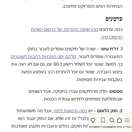
הבחירות הגיעו והפרויקט מתעכב.
עדכונים
כמה עדכונים
מהרשימה הקודמת של כרסום יסודות
הדמוקרטיה
.
1. דו"ח עיוור
– שורה של תיקונים עומדים לעבור בחוקי
התעבורה עומדים לעבור,
חלקם יתנו סמכויות רחבות לשוטרים
.
כך, למשל, שוטר יוכל לשלול רישיון ל-90 יום, גם אם לא ראה את
ביצוע העבירה. שוטר גם יוכל להחרים רכב באמצע נסיעה
בעקבות עבירות מסוימות.
סטטוס
: חלק מהתיקונים עברו בחקיקה, אבל השנויים
שבמחלוקת ממתינים לחידוש עבודת הכנסת.
2. חוק הלאום
– יש
כמה גרסאות לחוק
, אבל מה משמעותו?
האם הוא הצהרתי בלבד? אז זהו שלא. אם החוק יעבור הוא
יאפשר להעביר בקלות חוקים, נהלים והעברות תקציב מופרכות
תפריט
בית
חיפוש
שמורים
תמיכה