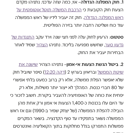
1. חוק המפלגה הגדולה
– אוי, כמה שזה עדכני. נתניהו מקדם
הצעת חוק הקובעת כי
הרכבת המשלה תוטל אוטומטית על
ראש המפלגה הגדולה
. חוק זה יעביר לידיו של ראש הממשלה
עוד כוח ושליטה רחבה יותר בזירה הפוליטית.
סטטוס
: הרעיון לחוק עלה לפני חצי שנה וירד עקב
התנגדות של
גדעון סער
, שחשש מפגיעה בליכוד. נתניהו
הצהיר
שמיד לאחר
הבחירות יעביר את החוק.
2. ביטול הגשת הצעות אי-אמון
– נתניהו הצהיר
שישנה את
שיטת הממשל
ובריאיון בערוץ 2 (
דקה 12:20
) סיפר שיוביל חוק
שלא יאפשר הפלת ממשלה, אלא רק ברוב כמעט בלתי אפשרי
של 80 חברי כנסת. המהלך לא ייצור יותר משילות, אלא רק
יפחית את כוחה של האופוזיציה להעביר ביקורת. חשוב לזכור כי
עד היום עלו בכנסת כ-1,400 הצעות אי אמון ורק אחת מהן
הובילה להפלת הממשלה (של יצחק שמיר ב-1990) וגם אז ראש
הממשלה נשאר בתפקידו עד סוף הקדנציה. בשאר המקרים
ממשלות התפרקו בגלל מחלוקות בתוך הקואליציה ואינטרסים