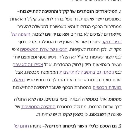
1. המיליארדים הנסתרים של קק"ל והחטיבה להתיישבות
–
כשמנסים לייצר שקיפות, זה נופל בדרך לחקיקה. קק"ל היא אחת
ממחלבות הכסף הגדולות והיא מאפשרת לממשלה להעביר
מיליארדים לצרכים לא ברורים ושאינם ידועים לציבור.
חשיפה של
רביב דרוקר
שופכת אור על האופן שבו המפלגות קבלו כסף
מקק"ל, ולכן התנגדו לשקיפות.
הניסיון של שרת המשפטים
ציפי
לבני ליצור שקיפות בקק"ל לא הצליח. ניסיון נוסף ומצומצם יותר
נעשה באמצעות תיקון לחוק ההסדרים, אבל
אפילו זה לא עבר
.
לבני
ניסתה גם בחטיבה להתיישבות
הממומנת מכספינו, אבל
ועדת חוקה בכנסת טרפדה את המהלך. גם סתיו שפיר
נתקלה
בוועדת הכספים
בהסתרת הכסף שעובר לחטיבה להתיישבות.
סטטוס
: אולי בממשלה הבאה, ציפי. בינתיים, מה שלא התגלה
דרך ועדות הכנסת, מתגלה במסגרת
החקירה המסועפת
של
פאינה קירשנבאום. כי כשאין שקיפות יש שחיתות.
2. גם הסכם כלכלי קשור לביטחון המדינה?
– נתניהו
חתם על