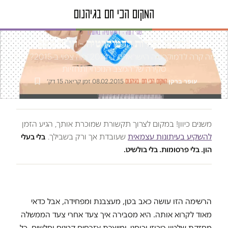
טור דעה · דמוקרטיה במשבר
כרסום יסודות הדמוקרטיה – דו"ח מצב
מה קרה לדמוקרטיה הישראלית ב-2014 ומה צפוי ב-2015? קבלו
סקירה של המצב הנוכחי ותחזיות
עופר ברקן
·
·
08.02.2015
·
זמן קריאה 15 דק׳
המקום הכי חם בגיהנום
משנים כיוון! במקום לצרוך תקשורת שמוכרת אותך, הגיע הזמן
להשקיע בעיתונות עצמאית
שעובדת אך ורק בשבילך.
בלי בעלי
הון. בלי פרסומות. בלי בולשיט.
הרשימה הזו עושה כאב בטן, מעצבנת ומפחידה, אבל כדאי
מאוד לקרוא אותה. היא מסבירה איך צעד אחרי צעד הממשלה
מחזקת שלטון ריכוזי וכוחני, ומייצרת אזרחים קטנים וחלשים. כל