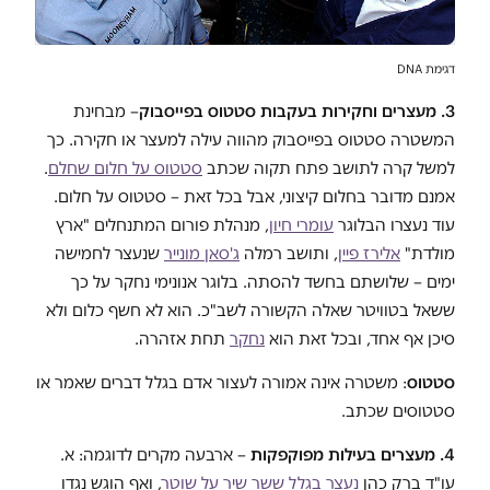
דגימת DNA
3. מעצרים וחקירות בעקבות סטטוס בפייסבוק
– מבחינת
המשטרה סטטוס בפייסבוק מהווה עילה למעצר או חקירה. כך
למשל קרה לתושב פתח תקוה שכתב
סטטוס על חלום שחלם
.
אמנם מדובר בחלום קיצוני, אבל בכל זאת – סטטוס על חלום.
עוד נעצרו הבלוגר
עומרי חיון
, מנהלת פורום המתנחלים "ארץ
מולדת"
אלירז פיין
, ותושב רמלה
ג'סאן מונייר
שנעצר לחמישה
ימים – שלושתם בחשד להסתה. בלוגר אנונימי נחקר על כך
ששאל בטוויטר שאלה הקשורה לשב"כ. הוא לא חשף כלום ולא
סיכן אף אחד, ובכל זאת הוא
נחקר
תחת אזהרה.
סטטוס
: משטרה אינה אמורה לעצור אדם בגלל דברים שאמר או
סטטוסים שכתב.
4. מעצרים בעילות מפוקפקות
– ארבעה מקרים לדוגמה: א.
עו"ד ברק כהן
נעצר בגלל ששר שיר על שוטר
, ואף הוגש נגדו