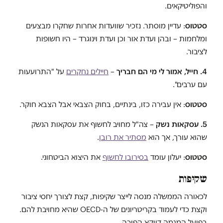
והפוליטיקאים.
סטטוס
: עדיין מוסתר. נזכיר שוועדות אחרות שחקרו מבצעים
ומלחמות – ובהן ועדת אור וכן ועדת וינוגרד – היו חשופות
לציבור.
4. חייל, אמור לי מי הם חבריך
–
חיילים נחקרים
על "התרועעות
עם ערבים".
סטטוס
: אין עבירה כזו, בינתיים, בחוק הצבאי אבל הצבא חוקר.
5. עסקאות נשק
– צה"ל מחויב לחשוף את עסקאות הנשק
שהוא עורך, אך הוא
מסתיר את רובן
.
סטטוס
: יעלון עומד
בסירובו לחשוף
את היצוא הביטחוני.
שקיפות
לכאורה הממשלה מנסה לייצר שקיפות, קצת לצורך יחסי ציבור
וקצת כדי לעמוד בקריטריונים של ה-OECD שהיא מחויבת להם.
בפועל המגמה דווקא הפוכה.