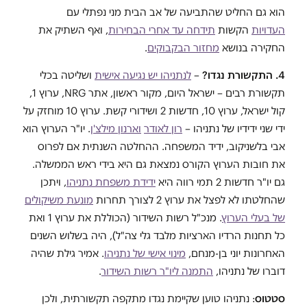
הוא גם החליט שהתביעה של אב הבית מני נפתלי עם
העדויות
הקשות
תידחה עד אחרי הבחירות
, ואף השתיק את
החקירה בנושא
מחזור הבקבוקים
.
4. התקשורת נגדו?
–
לנתניהו יש נגיעה אישית
ושליטה בכלי
תקשורת רבים – ישראל היום, מקור ראשון, אתר
NRG
, ערוץ 1,
קול ישראל, ערוץ 10, חדשות 2 ושידורי קשת. ערוץ 10 מוחזק על
ידי שני ידידיו של נתניהו –
רון לאודר
וארנון מילצ'ן
. יו"ר הערוץ הוא
אבי בלשניקוב, ידיד המשפחה. ההחלטה השנתית אם לפרוס
את חובות הערוץ הקורס נמצאת גם היא בידי ראש הממשלה.
גם יו"ר חדשות 2 תמי רווה היא
ידידת משפחת נתניהו
, ויתכן
שהחלטתו לא לפצל את ערוץ 2 לצורך תחרות
מונעת משיקולים
של בעלי הערוץ
. מנכ"ל רשות השידור (הכוללת את ערוץ 1 ואת
כל תחנות הרדיו הארציות מלבד גלי צה"ל), היה בשלוש השנים
האחרונות יוני בן-מנחם,
מינוי אישי של נתניהו
. אמיר גילת שהיה
דוברו של נתניהו,
התמנה ליו"ר רשות השידור
.
סטטוס
: נתניהו טוען שקיימת נגדו מתקפה תקשורתית, ולכן