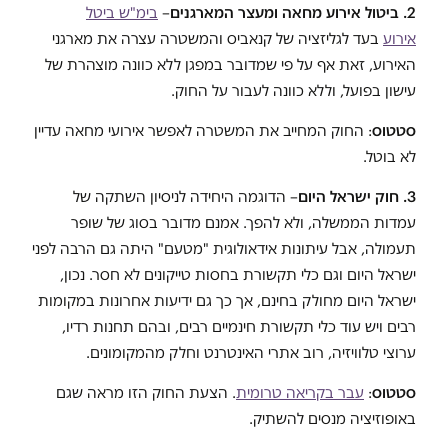
2. ביטול אירוע מחאה ומעצר המארגנים
–
בימ"ש ביטל
אירוע
בעד לגליזציה של קנאביס והמשטרה עצרה את מארגני
האירוע, זאת אף על פי שמדובר במפגן ללא כוונה מוצהרת של
עישון בפועל, וללא כוונה לעבור על החוק.
סטטוס
: החוק המחייב את המשטרה לאפשר אירועי מחאה עדיין
לא בוטל.
3. חוק ישראל היום
– הדוגמה היחידה לניסיון השתקה של
עמדות הממשלה, ולא להפך. אמנם מדובר בסוג של שופר
תעמולה, אבל עיתונות אידאולוגית "מטעם" היתה גם הרבה לפני
ישראל היום וגם כלי תקשורת בחסות טייקונים לא חסר. נכון,
ישראל היום מחולק בחינם, אך כך גם ידיעות אחרונות במקומות
רבים ויש עוד כלי תקשורת חינמיים רבים, ובהם תחנות רדיו,
ערוצי טלוויזיה, רוב אתרי האינטרנט וחלק מהמקומונים.
סטטוס
:
עבר בקריאה טרומית
. הצעת החוק הזו מראה שגם
באופוזיציה מנסים להשתיק.