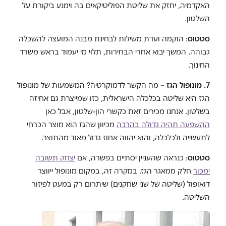
האקדמיה, יחזק את שליטת הפוליטיקאים בה וימנע ביקורת על
השלטון.
סטטוס
: הוקמה ועדת משילות לבחינת מבנה המועצה להשכלה
גבוהה. המשך יבוא אחרי הבחירות, תלוי מי יעמוד בראש משרד
החינוך.
7. מונופול הגז
– מה הקשר לדמוקרטיה? המשמעות של מונופול
הגז היא שליטה בכלכלה הישראלית, כזו שמייצרת גם אחיזה
בשלטון. אנחנו מכירים זאת כקשרי הון-שלטון, אבל כאן
ההשפעה תהיה גדולה בהרבה
מכיוון שהגז הוא מוצר הכרחי
לתעשייה ולכלכלה, והוא יהווה אחוז גדול מאוד מהתוצר.
סטטוס
: כנראה שהעניין יסתיים בפשרה, אם
יצחק תשובה
ימכור
חלק ממאגר הגז. במקרה זה, במקום מונופול ייווצר
דואופול (שליטה של שני שחקנים) שיתרום רק במעט לפיזור
השליטה.