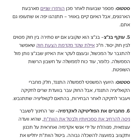
סטטוס
: מספר שבועות לאחר מכן
הוחזרו שניים
מארבעת
הארגונים, אבל האיום קיים באוויר – תתנהגו יפה או שתעופו גם
אתם.
5. עוקף בג"צ
– בג"צ הוא שקובע אם יש סתירה בין חוק מסוים
לבין חוק יסוד. ח"כ
איילת שקד מקדמת הצעת חוק
שיאפשר
להתגבר על המכשול, ובעצם לעקר את האיזון שבג"צ נותן מול
הממשלה. כלומר, עוד כוח לממשלה על חשבון הרשות
השופטת.
סטטוס
: היועץ המשפטי לממשלה התנגד, חלק מחברי
הקואליציה התנגדו, אבל החוק עבר בוועדת שרים לחקיקה
ויעבור לחקיקה לאחר הבחירות, בהתאם לקואליציה שתתגבש.
6. מחברים את הפוליטיקה לאקדמיה
– שר החינוך לשעבר
ניסה להרחיב את סמכויותיו ולבטל את הוות"ת
, שהיא וועדה
עצמאית, מנוהלת על ידי אנשי אקדמיה ואחראית על תכנון
ותקצוב במועצה להשכלה גבוהה. ביטול הוות"ת יחליש את