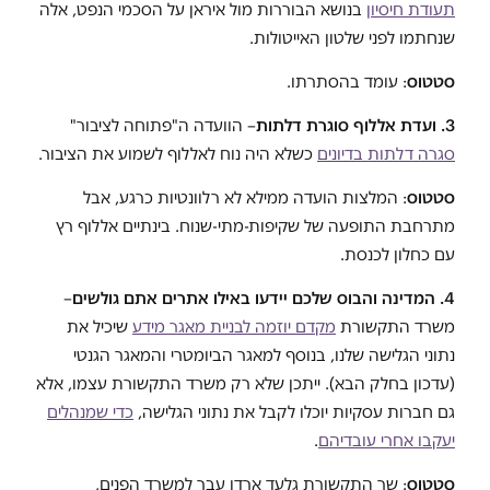
תעודת חיסיון
בנושא הבוררות מול איראן על הסכמי הנפט, אלה
שנחתמו לפני שלטון האייטולות.
סטטוס
: עומד בהסתרתו.
3. ועדת אללוף סוגרת דלתות
– הוועדה ה"פתוחה לציבור"
סגרה דלתות בדיונים
כשלא היה נוח לאללוף לשמוע את הציבור.
סטטוס
: המלצות הועדה ממילא לא רלוונטיות כרגע, אבל
מתרחבת התופעה של שקיפות-מתי-שנוח. בינתיים אללוף רץ
עם כחלון לכנסת.
4. המדינה והבוס שלכם יידעו באילו אתרים אתם גולשים
–
משרד התקשורת
מקדם יוזמה לבניית מאגר מידע
שיכיל את
נתוני הגלישה שלנו, בנוסף למאגר הביומטרי והמאגר הגנטי
(עדכון בחלק הבא). ייתכן שלא רק משרד התקשורת עצמו, אלא
גם חברות עסקיות יוכלו לקבל את נתוני הגלישה,
כדי שמנהלים
יעקבו אחרי עובדיהם
.
סטטוס
: שר התקשורת גלעד ארדן עבר למשרד הפנים,