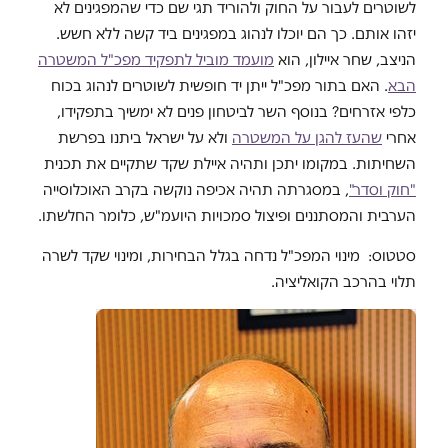
לשוטרים לעבור על החוק ולהוריד תגי שם כדי שהמפגינים לא
יזהו אותם. כך הם יוכלו לנהוג במפגינים ביד קשה ללא חשש.
הניצב, שחר איילון, הוא
מועמד מוביל לתפקיד מפכ"ל המשטרה
הבא
. האם בתור מפכ"ל ייתן יד חופשית לשוטרים לנהוג בכוח
כלפי אזרחים? בנוסף השר לביטחון פנים לא ימשיך בתפקידו,
אחרי
שהעז להגן על המשטרה
ולא על ישראל ביתנו בפרשת
השחיתות. במקומו יתכן ותהיה איילת שקד שתקיים את תכנית
"חוק וסדר"
, במסגרתה תהיה אכיפה נוקשה בקרב האוכלוסייה
הערבית והמסתננים ופיצול סמכויות היועמ"ש, כלומר החלשתו.
סטטוס: מינוי המפכ"ל נדחה בגלל הבחירות, ומינוי שקד לשרה
תלוי בהרכב הקואליציה.