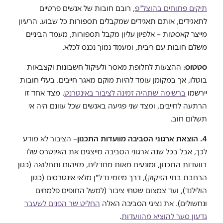
תיקים פתוחים בהוצל"פ
, רובם חובות של אנשים פרטיים
לתאגידים, אותם תאגידים שמקבלים תספורות כל שבוע. הרעיון
מייצר קאסטות – אלפיון עליון מקבל תספורות, מעמד הביניים
משלם חובות עם ריבית, ומעמד נמוך נכנס לכלא.
סטטוס
: ההצעות לחלופת מאסר ולעיקול חשבונות וקצבאות
בוטלו, אך במקומן עומד להיות מוקם מאגר חייבים. בעלי חובות
יירשמו
ברשימה שתהיה זמינה לציבור באינטרנט
. מצד אחד זו
הרתעה לחייבים, ומצד שני פגיעה באנשים שכל עוונם היה אי
תשלום חוב.
4. הוצאת ארגוני הסביבה מוועדות התכנון
– הציבור לא מודע
לכך, אבל בכל שנה ארגוני הסביבה מייצגים את האינטרס שלו
בוועדות התכנון, ומונעים מאות מחדלים, מזיהום ותחלואה (כגון
הרחבת בתי הזיקוק), דרך מיזמי נדל"ן מלאי אינטרסים (כגון
הולילנד), ועד צמצום שטחי ציבור (למשל החופים פלמחים
ונחשולים). את נציגי הסביבה האלה
החליט שר הפנים לשעבר
גדעון סער להוציא מהוועדות
.