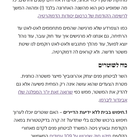
מה שמופיע כאן הוא מהשנה האחרונה בלבד (!) ומהווה המשך
לרשימה הקודמת של כרסום יסודות הדמוקרטיה
.
כמו הצפרדע שלא מרגישה שהמים מתחממים לאט-לאט עד
הרתיחה, גם אנחנו לא מרגישים איך עוד חוק עובר, עוד נוהל
יוצא לפועל, עוד מהלך מתגבש ולאט-לאט רוקמים לנו שיטת
משטר חדשה. ולא קוראים לה דמוקרטיה.
כוח לשוטרים
השר לביטחון פנים יצחק אהרונוביץ' מייצר משטרה כוחנית.
מטרת הצעדים שהוא עושה אינה רק הפחית פשיעה אלא גם
להדק את המשטר, ממש כפי
שרואה זאת יו"ר המפלגה שלו
אביגדור ליברמן
.
1.
חיפוש בבית ללא ידיעת הדיירים
– האם שוטרים יוכלו לערוך
חיפוש ברכוש שלכם בלי שתדעו? זה קרה בדיקטטורות במאה
הקודמת ובארץ ניסה המשרד לביטחון פנים לקדם מאחורי
הקלעים
תיקון חוק שפרוש על 109 עמודים
המאפשר