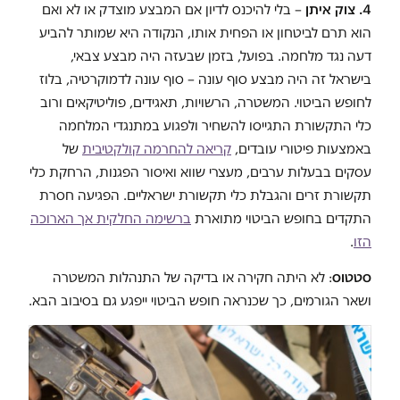
4. צוק איתן
– בלי להיכנס לדיון אם המבצע מוצדק או לא ואם
הוא תרם לביטחון או הפחית אותו, הנקודה היא שמותר להביע
דעה נגד מלחמה. בפועל, בזמן שבעזה היה מבצע צבאי,
בישראל זה היה מבצע סוף עונה – סוף עונה לדמוקרטיה, בלוז
לחופש הביטוי. המשטרה, הרשויות, תאגידים, פוליטיקאים ורוב
כלי התקשורת התגייסו להשחיר ולפגוע במתנגדי המלחמה
באמצעות פיטורי עובדים,
קריאה להחרמה קולקטיבית
של
עסקים בבעלות ערבים, מעצרי שווא ואיסור הפגנות, הרחקת כלי
תקשורת זרים והגבלת כלי תקשורת ישראליים. הפגיעה חסרת
התקדים בחופש הביטוי מתוארת
ברשימה החלקית אך הארוכה
הזו
.
סטטוס
: לא היתה חקירה או בדיקה של התנהלות המשטרה
ושאר הגורמים, כך שכנראה חופש הביטוי ייפגע גם בסיבוב הבא.