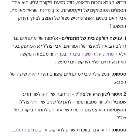
קידוש הצבא והכוח הלאומי, כולל מניעת ביקורת עליו, הוא אחד
הסמלים המובהקים של דיקטטורות. נכון, מדינת ישראל מאוימת,
אבל האם בשנים האחרונות יש ניצול של המצב לצורך הידוק
המשטר?
1. ענישה קולקטיבית של מתנחלים
– אלימות של מתנחלים נגד
חיילים הביאה למעצר של הפורעים. אבל צה"ל לא הסתפק בכך
אלא
השתלט על הישיבה ביצהר
ובכך העניש בצורה נוקשה
מאות אזרחים שלא היו קשורים למעשה.
סטטוס
: עונש קולקטיבי למתנחלים קיצונים הפך להיות שיטה של
הצבא.
2.
איסור לשון הרע על צה"ל
– הרחבה של חוק לשון הרע
שמוביל ח"כ יוני שטבון ונועדה להגן על שמם של חיילי צה"ל.
המשמעות היא צמצום היכולת של אזרחים למתוח ביקורת על
צה"ל.
סטטוס
: החוק עבר בוועדת שרים לחקיקה, אך בינתיים
מתעכב