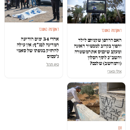
דמוקרטיה במשבר
דמוקרטיה במשבר
אחרי 34 ימים הודיעה
האם הרחפן שקניתם לילד
המדינה לבג"ץ: אין עילה
יהפוך בקרוב למכשיר האזנה
להחזיק בגופתו של סאמי
ומעקב שיכניס את המשטרה
ג'עסוס
והשב״כ לתוך הסלון
(והמחשב) שלכם?
סיון תהל
אילי פארי
חם