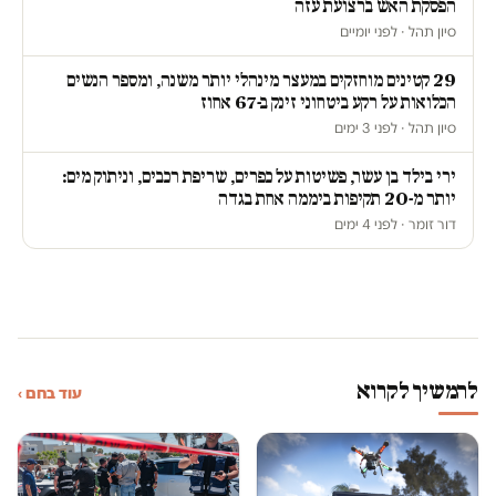
הפסקת האש ברצועת עזה
סיון תהל · לפני יומיים
29 קטינים מוחזקים במעצר מינהלי יותר משנה, ומספר הנשים
הכלואות על רקע ביטחוני זינק ב-67 אחוז
סיון תהל · לפני 3 ימים
ירי בילד בן עשר, פשיטות על כפרים, שריפת רכבים, וניתוק מים:
יותר מ-20 תקיפות ביממה אחת בגדה
דור זומר · לפני 4 ימים
להמשיך לקרוא
עוד בחם ›