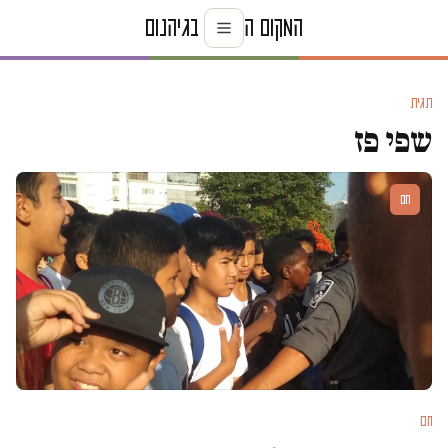
תגית
שפי פז
חם
חם