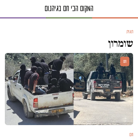
תגית
שומרון
חם
חם