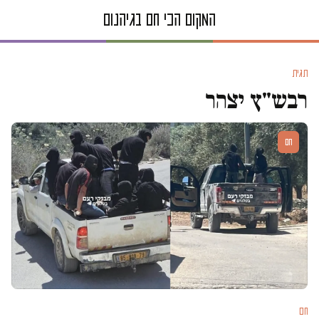
תגית
רבש"ץ יצהר
חם
חם