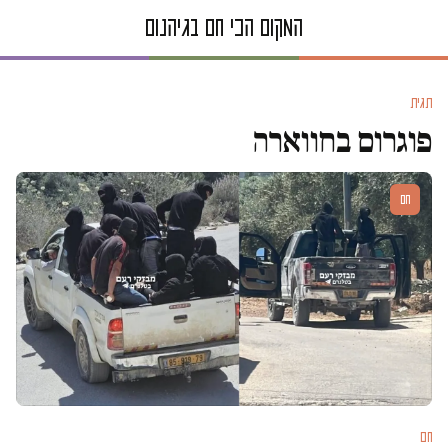
תגית
פוגרום בחווארה
חם
חם