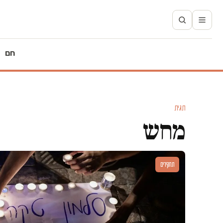
חם
תגית
מחש
תחקירים