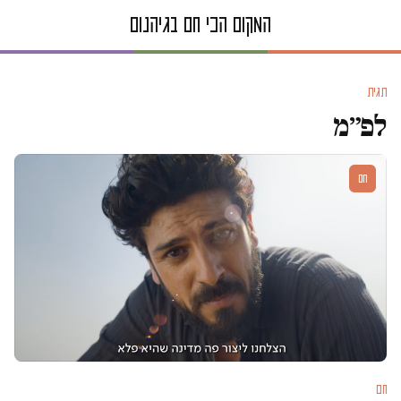
תגית
לפ״מ
חם
חם