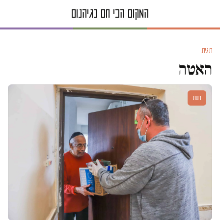
תגית
האטה
דעות