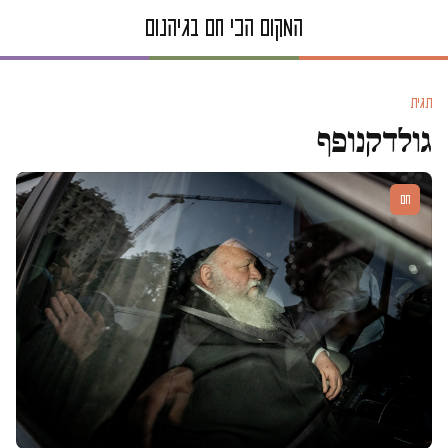
תגית
גולדקנופף
חם