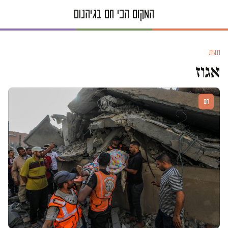
תגית
אגוז
חם