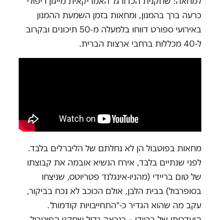
למחאה: שחקנית הכדורגל האמריקאית מייגון ריפולי
כרעה ברך בהמנון, ומחאות בזמן השמעת ההמנון
באירועי ספורט דווחו בלמעלה מ-50 תיכונים ובקרוב
ל-40 מכללות ברחבי ארצות הברית.
מחאות בפוטבול הן לא נחלתם של הליברלים בלבד.
לפני שנתיים בלבד, אירח הנשיא אובמה את קבוצתו
של טום בריידי (מהניו-אינגלנד פטריוטס, שניצחו
בסופרבול) בבית הלבן, אולם הכוכב לא נכח בביקור,
עקב מה שהוא הגדיר כ-"התחייבויות קודמות".
היעדרותו של בריידי – כנראה גדול שחקני הפוטבול