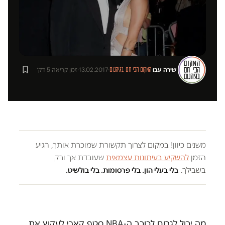
שירה עבו
·
·
13.02.2017
·
זמן קריאה 5 דק׳
המקום הכי חם בגיהנום
משנים כיוון! במקום לצרוך תקשורת שמוכרת אותך, הגיע
הזמן
להשקיע בעיתונות עצמאית
שעובדת אך ורק
בשבילך.
בלי בעלי הון. בלי פרסומות. בלי בולשיט.
מה יכול לגרום לכוכב ה-NBA סטף קארי לעקוץ את