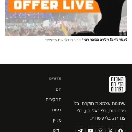
עופר לייב! הערב בכיכר רבין
דרור מנדלבאום צ׳יטיאט
מדורים
חם
תחקירים
עיתונות עצמאית חוקרת. בלי
דעות
פרסומות, בלי בעלי הון, בלי
צנזורה, בלי פשרות.
מגזין
וידאו