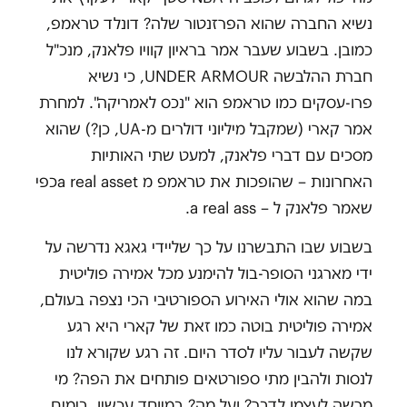
נשיא החברה שהוא הפרזנטור שלה? דונלד טראמפ,
כמובן. בשבוע שעבר אמר בראיון קוויו פלאנק, מנכ"ל
חברת ההלבשה
UNDER ARMOUR
, כי נשיא
פרו-עסקים כמו טראמפ הוא "נכס לאמריקה". למחרת
אמר קארי (שמקבל מיליוני דולרים מ-
UA
, כן?) שהוא
מסכים עם דברי פלאנק, למעט שתי האותיות
האחרונות – שהופכות את טראמפ מ
a real asset
כפי
שאמר פלאנק ל –
a real ass
.
בשבוע שבו התבשרנו על כך שליידי גאגא נדרשה על
ידי מארגני הסופר-בול להימנע מכל אמירה פוליטית
במה שהוא אולי האירוע הספורטיבי הכי נצפה בעולם,
אמירה פוליטית בוטה כמו זאת של קארי היא רגע
שקשה לעבור עליו לסדר היום. זה רגע שקורא לנו
לנסות ולהבין מתי ספורטאים פותחים את הפה? מי
מרשה לעצמו לדבר? ועל מה? במיוחד עכשיו, בימים