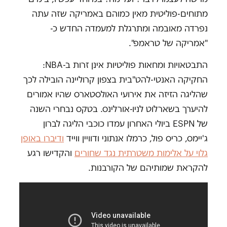
מתוחים-פוליטית מאין כמוהם באמריקה שזה עתה
נפרדה מאובמה ומתרגלת למעמדה החדש כ-
"אמריקה של טראמפ".
התבטאויות ומחאות פוליטיות אינן זרות ב-
NBA
:
החקיקה האנטי-להט"בית בצפון קרוליינה הובילה לכך
שהליגה הזיזה את אירועי האולסטארס שהיו אמורים
להיערך בשארלוט לניו-אורלינס. בטקס נבחרי השנה
של
ESPN
ביולי האחרון עמדו כוכבי הליגה לברון
ג'יימס, כריס פול, כרמלו אנתוני ודוויין ווייד
ודיברו באופן
גלוי על אלימות משטרתית נגד שחורים
והקדישו רגע
להקראת שמותיהם של הקורבנות.