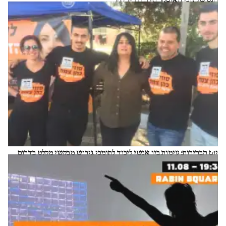
הילה ברבי-ג'קמן
יום הבחירות: עימות בין אנשי ליכוד לתומכי גירוש מבקשי מקלט בדרום
ת"א
ניצן פינקו