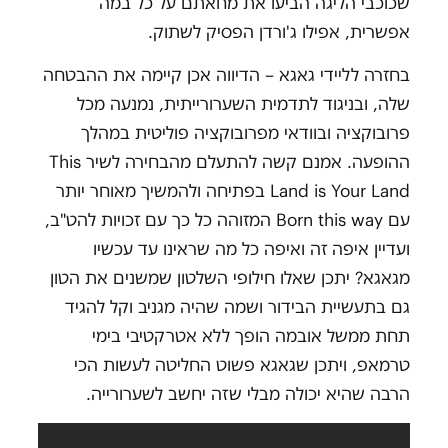
שכוכבי הליגה הביעו את מחאתם על כל במה
אפשרית, אפילו ג'ורדן הפסיק לשתוק.
בחזרה לליידי גאגא – הדיווה אכן קיימה את ההבטחה
שלה, ובניגוד לתדמית השערורייתית, נמנעה מכל
פרובוקציה ובוודאי מפרובוקציה פוליטית במהלך
ההופעה. אמנם קשה להתעלם מהבחירה לשיר This
Land is Your Land בפתיחה ולהמשיך מאוחר יותר
עם Born this way המזוהה כל כך עם זכויות להט"ב,
ועדיין איפה זה ואיפה כל מה שראינו עד עכשיו
מגאגא? יתכן שאלו חילופי השלטון שמשנים את הטון
גם בתעשיית הבידור ושמה שהיה מגניב וקל להגיד
תחת ממשל אובמה הופך ללא אטרקטיבי בימי
טרמאפ, ויתכן שגאגא פשוט החליטה לעשות הכי
הרבה שהיא יכולה מבלי שזה יחשב לשערורייה.