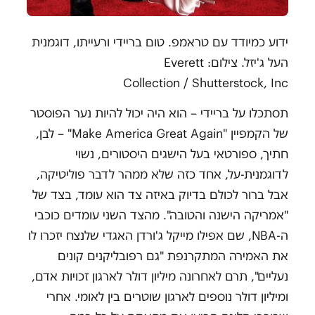
ידוע כמיודד עם טראמפ. טום בריידי ורעייתו, דוגמנית
העל ג'יזל. צילום: Everett
Collection / Shutterstock, Inc
תסתכלו על בריידי – הוא היה יכול להיות נער הפוסטר
של הקמפיין "Make America Great Again" – לבן,
חתיך, ספורטאי בעל הישגים היסטורים, נשוי
לדוגמנית-על, אחד כזה שלא ממהר לדבר פוליטיקה,
אבל ברור לכולם בדיוק באיזה צד הוא עומד, בצד של
"אמריקה הישנה והטובה". מהצד השני עומדים כוכבי
ה-NBA, שם אפילו מייקל ג'ורדן האגדי שלנצח יזכרו לו
את האמירה המתקרנפת "גם רפובליקנים קונים
נעליים", תרם לאחרונה מיליון דולר לארגון זכויות אדם,
ומיליון דולר נוספים לארגון שוטרים בין לאומי. אחרי