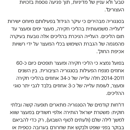
טבע' ולא עניין של מדיניות, תוך פגיעה נוספת בזכויות
העצורים".
בסנגוריה מבהירים כי עיקר הגידול בפעילותם מיוחס ישירות
"לעלייה משמעותית בהליכי חקירה, מעצר ימים ומעצר עד
תום הליכים. העלייה הניכרת בהליכים אלה נובעת בעיקרה
מהמגמה של הגברת השימוש בכלי המעצר על ידי רשויות
אכיפת החוק".
בפועל נמצא כי הליכי חקירה ומעצר תופסים כיום כ-60
אחוזים מנפח הפעילות בסנגוריה הציבורית. בין השנים
2014-2011 חלה עלייה של כ-34 אחוזים בהליכי חקירה
ומעצר, לעומת עלייה של כ-3 אחוזים בלבד לגבי יתר סוגי
ההליכים.
דו"חות קודמים של הסנגוריה מתארים תופעה קשה ובלתי
חוקית: משטרת ישראל הותירה אלפי חשודים במעצר שווא
למשך לילה שלם (ולעתים לסוף השבוע), רק כדי להביאם
בבוקר בפני שופט ולבקש את שחרורם בערובה כספית או