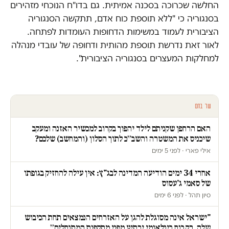
החלשה שכרוכה בסכנה אמיתית. גם בדו"ח הנוכחי מזהירים
בסנגוריה כי "ללא תוספת כוח אדם, תתקשה הסנגוריה
הציבורית לעמוד במשימות הדחופות העומדות לפתחה.
לאור זאת נדרשת תוספת מהותית ודחופה של עובדי מנהלה
למחלקות המעצרים בסנגוריה הציבורית".
עוד בחם
האם הרחפן שקניתם לילד יהפוך בקרוב למכשיר האזנה ומעקב
שיכניס את המשטרה והשב״כ לתוך הסלון (והמחשב) שלכם?
אילי פארי · לפני 5 ימים
אחרי 34 ימים הודיעה המדינה לבג"ץ: אין עילה להחזיק בגופתו
של סאמי ג'עסוס
סיון תהל · לפני 6 ימים
"ישראל אינה מסוגלת להגן על האזרחים הנמצאים תחת הכיבוש
שלה. רק כוח בינלאומי ירתיע מפני מתקפות המתנחלים״