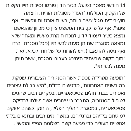
14 חודשי מאסר בפועל. בגזר הדין פורטו נסיבות חייו הקשות
של הקטין, הכוללות "העדר מסוגלות הורית, הוצאה
חוץ-ביתית מגיל צעיר ביותר, בעיות אורגניות ונפשיות ואף
פיגור". אף על פי כן, בית המשפט ציין כי מכיוון שהנאשם
נמצא כשיר לעמוד לדין, לנוכח חומרת מעשיו ומאחר שלא
נמצאה מסגרת שתיתן מענה לבעיותיו (מכל מסגרת ברח
ואף ניסה להתאבד), יש להורות על שליחתו לכלא. זאת
"תוך תקווה שבעתיד תימצא בעבורו מסגרת, אשר תיתן
מענה לבעיותיו".
"תופעה מטרידה נוספת אשר הסנגוריה הציבורית עוסקת
בה בשנים האחרונות", מדגישים בדו"ח, "היא כבילת עצורים
ואסירים בבתי חולים פסיכיאטריים. במקרים רבים שהגיעו
לטיפול הסנגוריה, התברר כי עצורים אשר נשלחו לבדיקה
פסיכיאטרית, במסגרת ההליך הפלילי, הוחזקו כשהם אזוקים
למיטתם בידיהם וברגליהם, במשך ימים רבים ובתנאים בלתי
אנושיים העולים כדי פגיעה קשה בשלומם הפיזי והנפשי".