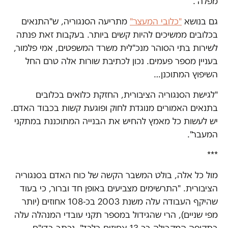
מפלה".
גם בנושא
"כלובי המעצר"
מתריעה הסנגוריה, ש"התנאים
בכלובים ממשיכים להיות קשים ביותר. בעקבות זאת פנתה
לשירות בתי הסוהר מנכ"לית משרד המשפטים, אמי פלמור,
בעניין מספר פעמים. נכון לכתיבת שורות אלה טרם החל
השיפוץ המתוכנן…
"לגישת הסנגוריה הציבורית, החזקת כלואים בכלובים
בתנאים האמורים מנוגדת לחוק ופוגעת קשות בכבוד האדם.
יש לעשות כל מאמץ להחיש את הבנייה המתוכננת במתקני
המעבר".
***
מול כל אלה, בולט המשבר הקשה של כוח האדם בסנגוריה
הציבורית. "התרשימים מצביעים באופן חד וברור, כי בעוד
שהיקף העבודה עלה משנת 2003 בכ-108 אחוזים (יותר
מפי שניים), הרי שהגידול במספר תקני עובדי המנהלה עלה
בתקופה המקבילה בכ-13 אחוזים בלבד", נכתב בדו"ח.