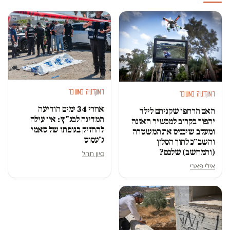
דמוקרטיה במשבר
דמוקרטיה במשבר
אחרי 34 ימים הודיעה
האם הרחפן שקניתם לילד
המדינה לבג"ץ: אין עילה
יהפוך בקרוב למכשיר האזנה
להחזיק בגופתו של סאמי
ומעקב שיכניס את המשטרה
ג'עסוס
והשב״כ לתוך הסלון
(והמחשב) שלכם?
סיון תהל
אילי פארי