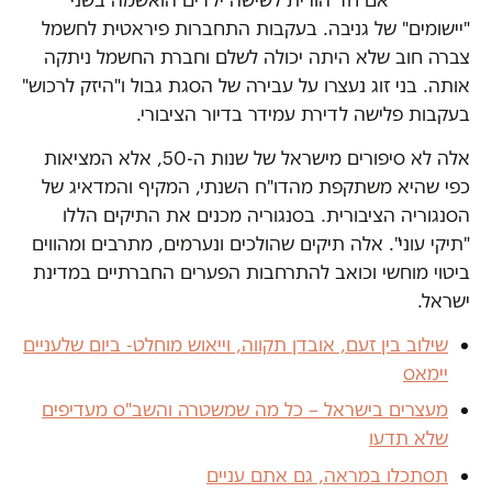
"יישומים" של גניבה. בעקבות התחברות פיראטית לחשמל
צברה חוב שלא היתה יכולה לשלם וחברת החשמל ניתקה
אותה. בני זוג נעצרו על עבירה של הסגת גבול ו"היזק לרכוש"
בעקבות פלישה לדירת עמידר בדיור הציבורי.
אלה לא סיפורים מישראל של שנות ה-50, אלא המציאות
כפי שהיא משתקפת מהדו"ח השנתי, המקיף והמדאיג של
הסנגוריה הציבורית. בסנגוריה מכנים את התיקים הללו
"תיקי עוני". אלה תיקים שהולכים ונערמים, מתרבים ומהווים
ביטוי מוחשי וכואב להתרחבות הפערים החברתיים במדינת
ישראל.
שילוב בין זעם, אובדן תקווה, וייאוש מוחלט- ביום שלעניים
יימאס
מעצרים בישראל – כל מה שמשטרה והשב"ס מעדיפים
שלא תדעו
תסתכלו במראה, גם אתם עניים