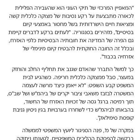
"המאפיין המרכזי של תיקי העוני הוא שהעבירה הפלילית
לכאורה מתבצעת על רקע נסיבות של מצוקה כלכלית קשה
ומציאות חיים הישרדותית בשל מחסור באמצעי קיום
בסיסיים", מזהירים בסנגוריה. "לעתים ברקע לדברים קיימת
גם הפרה של המדינה את חובותיה הבסיסיות כלפי האזרח,
ובכלל זה החובה החוקתית להבטיח קיום מינימלי של
אזרחיה בכבוד".
כך למשל התברר שהאדם שגנב את תחליף החלב והוחזק
במעצר, סבל ממצוקה כלכלית חריפה. כשהגיע לבית
המשפט קבע השופט: "לא ייאמן כיצד מרשה לעצמה
המשטרה לבזבז משאבי ציבור יקרים של ביהמ"ש ושל שב"ס,
תוך רמיסה ברגל גסה של זכויות האזרח של החשוד,
בהבאתו לביהמ"ש כדי לשחררו בערבויות בגין ניסיון גניבת
קופסת סימילאק".
במקרה של מ', פנה הסניגור ליועץ המשפטי לממשלה
בבקשה להפסקת ההליכים המשפטיים. לטענתו ניתוקה