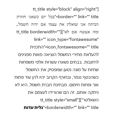
[tt_title style="block" align="right"
border="" link="" title="
בכל יום כשאני חוזרת
הביתה אני שואלת את עצמי אם יהיה חשמל,
"][tt_title borderwidth=""
ומה אעשה אם לא
link="" icon_type="fontawesome"
icon_fontawesome="" title="התכנית
להעלאת מחירי החשמל הוציאה מאות מפגינים
לרחובות. בבתים נשארו עשרות אלפי משפחות
שחיות על מונה נטען שמפסיק את החשמל
כשהכסף נגמר, ובחורף הקרוב יהיו להן עוד פחות
אור ופחות חימום. מבחינת חברת חשמל, היא לא
ניתקה אותם. זה הם שהורידו לעצמם את
השאלטר"][tt_title style="small"
borderwidth="" link="" title="
גלית עדות