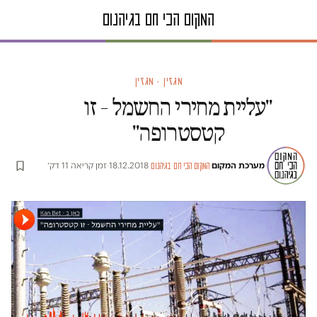
מגזין · מגזין
"עליית מחירי החשמל – זו
קטסטרופה"
מערכת המקום
·
·
18.12.2018
·
זמן קריאה 11 דק׳
המקום הכי חם בגיהנום