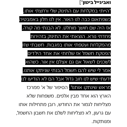
ואביגייל ביטון
"]
"הייתי במקלחת עם התינוק שלי ורחצתי אותו,
כשפתאום כבה לנו האור. אין לנו חלון באמבטיה
אז היה שם חושך מוחלט. לא הבנתי מה קורה.
פחדתי נורא. הוצאתי את התינוק בזהירות
מהמקלחת ועטפתי אותו במגבות. חשבתי שזו
הפסקת חשמל אז שלחתי את אחד הילדים
לשכנים לשאול אם גם אצלם אין אור. כשהוא
אמר לי שיש להם חשמל הבנתי שניתקו אותנו.
ידעתי שיש לנו חוב גדול אבל הם לא הודיעו לנו
מראש שינתקו אותנו".
הסיפור של א' ממרכז
הארץ הוא אחד מבין אלפים. משפחות שלא
מצליחות לגמור את החודש, רובן מתחילות אותו
עם גרעון, לא מצליחות לשלם את חשבון החשמל,
ומנותקות.