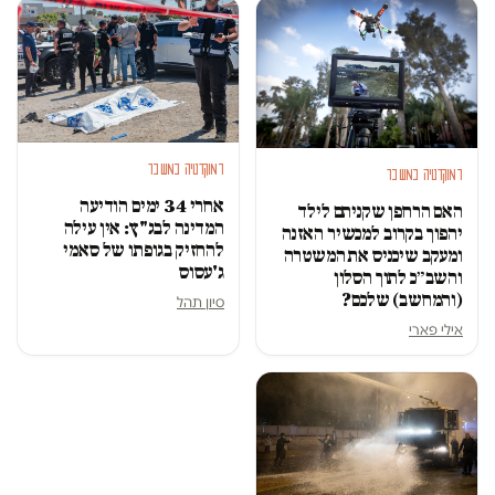
דמוקרטיה במשבר
דמוקרטיה במשבר
אחרי 34 ימים הודיעה
האם הרחפן שקניתם לילד
המדינה לבג"ץ: אין עילה
יהפוך בקרוב למכשיר האזנה
להחזיק בגופתו של סאמי
ומעקב שיכניס את המשטרה
ג'עסוס
והשב״כ לתוך הסלון
(והמחשב) שלכם?
סיון תהל
אילי פארי