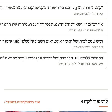
"קיבלתי זרנוק לעין, זה כמו בריון שנותן בוקס עמוק פנימה. עד עכשיו הח
סיון תהל · לפני שבועיים
אין דבר כזה ״חשאיות חלקית״: למה פסק הדין על המבקר הוא קו ההגנה ע
עו״ד עמית מור · לפני חודש
חמש שנים למותו של האסיר איקס, ואיש השב״כ ש״נעלם״ לפני ארבעה ח
דור זומר · לפני חודשיים
המכבסה על כביש 60: כך החתן של סטרוק גורף אלפי שקלים ממפלגת ״הציונות הדתית״
אילי פארי וסיון תהל · לפני 3 חודשים
להמשיך לקרוא
עוד בדמוקרטיה במשבר ›