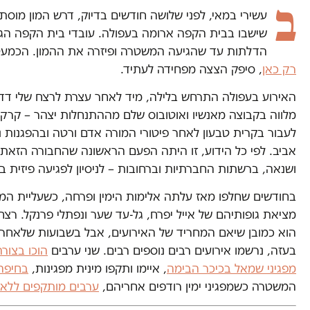
ב
עשירי במאי, לפני שלושה חודשים בדיוק, דרש המון מוסת 
שישבו בבית הקפה ארומה בעפולה. עובדי בית הקפה הגנו
הדלתות עד שהגיעה המשטרה ופיזרה את ההמון. הכמעט 
רק כאן
, סיפק הצצה מפחידה לעתיד.
האירוע בעפולה התרחש בלילה, מיד לאחר עצרת לרצח שלי דדון
מלווה בקבוצה מאנשיו ואוטובוס שלם מההתנחלות יצהר – קרק
לעבור בקרית טבעון לאחר פיטורי המורה אדם ורטה ובהפגנות
אביב. לפי כל הידוע, זו היתה הפעם הראשונה שהחבורה הזא
ושנאה, ברשתות החברתיות וברחובות – לניסיון לפגיעה פיזית ב
בחודשים שחלפו מאז עלתה אלימות הימין ופרחה, כשעליית ה
מציאת גופותיהם של אייל יפרח, גל-עד שער ונפתלי פרנקל. רצ
הוא כמובן שיאם המחריד של האירועים, אבל בשבועות שלאחר
בעזה, נרשמו אירועים רבים נוספים רבים. שני ערבים
הוכו בצור
מפגיני שמאל בכיכר הבימה
, איימו ותקפו מינית מפגינות,
בחיפה 
המשטרה כשמפגיני ימין רודפים אחריהם,
ערבים מותקפים ללא