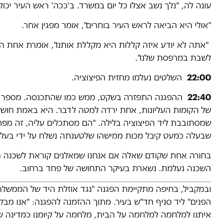
עונה לה, "נלך נשב אצלו כל יום במשרד. ב'ככה' ראש העיר יכול
"אולי היא הביאה לראש העיר בוחרים", אומר מפגין אחר.
"אתה לא יודע איזה קללות היא מקללת אותנו", אומרת אחת המפ
לשבת במרפסת שלנו".
22:00
השלטים נעלמו מחזית הפיצוציה.
22:40
ההפגנה התפזרה בשקט, ממש כמו שהתכנסה. מספר שכנ
שמסתובבת ליד הפיצוציה בלילה. "הם מסתכלים עליה, זה מפח
שבעלה כמעט קיבל מכות ממישהו שלטענתה נשלח על ידי בעלת
בחורה אחת שקודם שאלה אם אנחנו שמאלנים קוראת לשכנה הצי
השכנה נעלמת. נשארת בעיקר התחושה של פחד ברחוב.
ובמקביל, בחיפה מתקיימת הפגנה "נגד אוזלת היד של הממשלה" 
הפנים" ליד סניף חד"ש בעיר. מתוך ההזמנה להפגנה: "אנו מב
איתנו למלחמה למלחמה על הבית, מלחמה על קיומנו כמדינה של