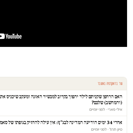
עוד בדמוקרטיה במשבר
האם הרחפן שקניתם לילד יהפוך בקרוב למכשיר האזנה ומעקב שיכניס את
(והמחשב) שלכם?
אילי פארי · לפני יומיים
אחרי 34 ימים הודיעה המדינה לבג"ץ: אין עילה להחזיק בגופתו של סאמי ג'עסוס
סיון תהל · לפני יומיים