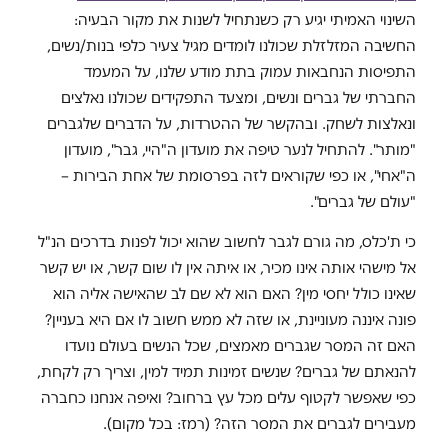
השינוי האמיתי יגיע רק כשנתחיל לשנות את מקור הבעיה:
החשיבה המזלזלת שכולנו לומדים מגיל צעיר כלפי בנות/נשים,
התפיסות הנחבאות עמוק בתת מודע שלנו, על המעמד
החברתי של גברים ונשים, ומצעד התפקידים שכולנו נאלצים
ונאלצות לשחק. ובהקשר של ההטרדות, על הדברים שלגברים
"מותר". להתחיל לנער טיפה את מועדון ה"היי, גבר", מועדון
ה"אחי", או כפי שקוראים לזה בפרסומת של אחת הבירות –
"עולם של גברים".
כי ת'כלס, מה גורם לגבר לחשוב שהוא יכול לפנות בדרכים הנ"ל
אל מישהי אותה אינו מכיר, או איתה אין לו שום קשר, או יש קשר
שאינו כולל יחסי מין? האם הוא לא שם לב שהאישה אליה הוא
פונה איננה מעוניינת, או שזה לא ממש חשוב לו אם היא בעניין?
האם זה המסר שגברים מאמצים, שכל הנשים בעולם נועדו
להנאתם של גברים? שנשים זמינות תמיד למין, וצריך רק לקחת,
כפי שאפשר לקטוף עלים מכל עץ ברחוב? ואיפה אנחנו כחברה
מעבירים לגברים את המסר הזה? (רמז: בכל מקום).