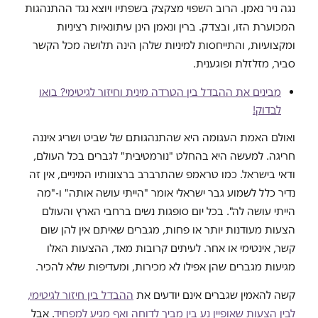
נגה ניר נאמן. הרוב השפוי מצקצק בשפתיו ויוצא נגד ההתנהגות
המכוערת הזו, ובצדק. ברין ונאמן הינן עיתונאיות רציניות
ומקצועיות, והתייחסות למיניות שלהן הינה תלושה מכל הקשר
סביר, מזלזלת ופוגענית.
מבינים את ההבדל בין הטרדה מינית וחיזור לגיטימי? בואו
לבדוק!
ואולם האמת העגומה היא שהתנהגותם של שביט ושריג איננה
חריגה. למעשה היא בהחלט "נורמטיבית" לגברים בכל העולם,
ודאי בישראל. כמו טראמפ שהתרברב ברצונותיו המיניים, אין זה
נדיר כלל לשמוע גבר ישראלי אומר "הייתי עושה אותה" ו-"מה
הייתי עושה לה". בכל יום סופגות נשים ברחבי הארץ והעולם
הצעות מעודנות יותר או פחות, מגברים שאיתם אין להן שום
קשר, אינטימי או אחר. לעיתים קרובות מאד, ההצעות האלו
מגיעות מגברים שהן אפילו לא מכירות, ומעדיפות שלא להכיר.
קשה להאמין שגברים אינם יודעים את
ההבדל בין חיזור לגיטימי,
לבין הצעות שאופיין נע בין מביך לדוחה ואף מגיע למפחיד
. אבל