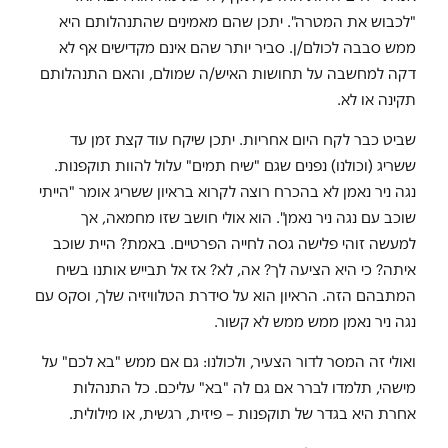
"לכבוש את המטרה". יתכן שהם מאמינים שהתנהלותם היא
ממש סבבה לכולם/ן. סביר יותר שהם אינם מקדישים אף לא
דקה למחשבה על תחושות האיש/ה שמולם, והאם התנהלותם
תקינה או לא.
שביט כבר לקח היום אחריות. יתכן שיקח עוד קצת זמן עד
ששריג (וכולנו) נפנים שגם "שיח תמים" עלול להוות תוקפנות.
נגה ניר נאמן לא בהכרח רוצה לקרוא בראיון ששריג אומר "הייתי
שוכב עם נגה ניר נאמן". הוא אולי חושב שזו מחמאה, אך
למעשה זוהי פלישה גסה לחייה הפרטיים. באמת? היית שוכב
איתה? כי היא הציעה לך? אה, לא? אז אל תבייש אותנו בשיח
המתבהם הזה. הראיון הוא על סידרת הטלוויזיה שלך, וסקס עם
נגה ניר נאמן ממש ממש לא קשור.
ואולי זה המסר לדור הצעיר, ולכולנו: גם אם ממש "בא לכם" על
מישהי, תלמדו לברר אם גם לה "בא" עליכם. כל התנהלות
אחרת היא בגדר של תוקפנות – פיזית, רגשית, או מילולית.