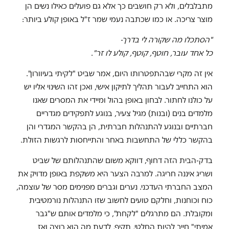
מתבלבלים, ולא רק חושבים כך אלא גם פועלים כאילו נשים הן
מוצר צריכה. או כמו שכתבה נעמי שמר ז"ל באופן קולע ביותר:
"הסתכלו מה שקורה לי בדרך-
כל אחד עובר, חוטף, קוטף, קולע לו זר
"
.
אין זה מקרי שבהתפטרותו היום, אמר שביט "לקיתי בעיוורון".
הוא התחייב לעבור תהליך לתיקון אישי, ואכן זהו השינוי אליו יש
על כולנו לחתור. לבחון באופן בהול ומיידי את המסרים שאנו
מלמדים בנים (ובנות) מגיל צעיר, בנוגע לתפקידים מגדריים
חברתיים ובנוגע להתנהלות חברתית, הן בהקשר המגדרי והן
בהקשר כללי של התחשבות באחר והתייחסות לרגשות הזולת.
בדק-הבית הזה דחוף, דווקא משום שהתנהלותם של שביט
ושריג איננה חריגה. למרבה הצער היא משקפת באופן מדויק את
המצב החברתי העדכני. נערים וגברים מפנימים מסר של עוצמה,
כוח וכוחנות, וחלקם טועים לחשוב שזו התנהלות נורמטיבית
ומקובלת. הם מתרגלים "לקחת", כי מלמדים אותם ש"גבר
אמיתי" חייב להיות החלטי, תקיף, לדעת מה הוא רוצה ואז