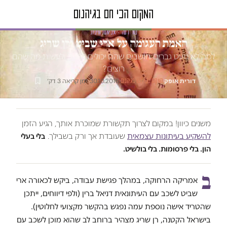
טור דעה · אלימות מינית
האמת העגומה על ארי שביט ורן שריג
למה לא מעט גברים חושבים שהם יכולים להגיד ולעשות מה שהם
רוצים?
דורית אופק
·
·
30.10.2016
·
זמן קריאה 3 דק׳
המקום הכי חם בגיהנום
משנים כיוון! במקום לצרוך תקשורת שמוכרת אותך, הגיע הזמן
להשקיע בעיתונות עצמאית
שעובדת אך ורק בשבילך.
בלי בעלי
הון. בלי פרסומות. בלי בולשיט.
ב
אמריקה הרחוקה, במהלך פגישת עבודה, ביקש לכאורה ארי
שביט לשכב עם העיתונאית דניאל ברין (ולפי דיווחים, ייתכן
שהטריד אישה נוספת עמה נפגש בהקשר מקצועי לחלוטין).
בישראל הקטנה, רן שריג מצהיר ברוחב לב שהוא מוכן לשכב עם