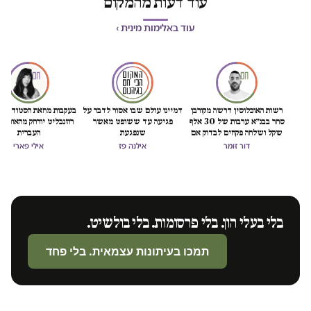
עוד דעות מהמקום
עוד באלימות מינית ›
רשות האוכלוסין דרשה מקורבן
דמיינו עולם שבו אסור לדבר על
בעקבות מחאת הסטודנטיות: ט
סחר בבנ״א ערבות של 30 אלף
פגיעה עד ששופט מאשר
רוזנבליט יורחק מהאוניברסיטה
שקל ושלחה פקחים לבדוק אם
שנפגעת
העברית
"חזרה לזנות"
דור זומר
אילנה פז
אילי פארי
בלי בעלי הון. בלי פרסומות. בלי בולשיט.
תמכו בעיתונות עצמאית. בלי פחד