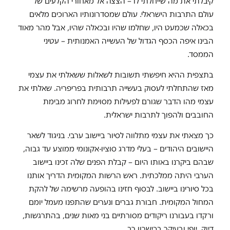
קיבלתי את מה שייחלתי לו – הצצה אל מאחורי הקלעים של
עולם התרבות הישראלי. עולם שמסדרונותיו הארוכים מלאים
בכאלה שכמעט היו, שחלמו שהיו ובכאלה שהיו, אבל מהר מאוד
הבינו איפה הכסף הגדול של העשייה האמנותית – עטיני
הממסד.
בתצפית ההיא חיפשתי תשובות לשאלות ששאלתי את עצמי
מאז שהתחלתי לעסוק בעשייה תרבותית בפריפריה. שאלתי את
עצמי מהו הדבר שגורם לפעילות מסוימת לחרוג מבימת
החובבים ולהפוך לתרבות ישראלית.
כך מצאתי את עצמי מתלווה לסיור ביישוב ערבי. בניגוד לשאר
היישובים היהודים – בעלי מדרג סוציו-אקונומי ממוצע עד גבוה,
שבהם ביקרנו באותו היום – קבלת הפנים שלה זכינו ביישוב
הערבי היתה ממלכתית. ראש הרשות המקומית הדריך אותנו
בכל סיורינו ביישוב. לבסוף חזינו בהופעה מרשימה של להקת
המחול המקומית. חבורת גברים ונערים שהתפנו מעמל יומם
ורקדו בעבורנו ריקודים מסורתיים בני מאות שנים, בהתרגשות,
דיוק, יופי ובעיקר בכישרון רב.