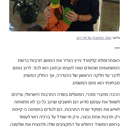
צילום:
עמוד הפייסבוק של מירי רגב
***
האנתרופולוג קליפורד גירץ הגדיר את המושג תרבות כרשת
המשמעויות שהאדם טווה לעצמו ובתוכן הוא לכוד. לרוב נוטים
לדבר על חלקה הראשון של ההגדרה, אך החלק המעניין
מבחינתי הוא סיום המשפט.
הרבה מחברי ומכרי, הפועלים בשדה התרבות הישראלי, צריכים
לשאול את עצמם מדוע הם חושבים שרגב כל כך לא מתאימה
לאייש את תפקיד שרת התרבות. הם לכודים בתפיסה כי קיימת
רק תרבות אחת נכונה, ורק מי שגדל על ברכיה ראוי לעמוד
בראש המשרד החולש על התקציבים שלה ולהנציח את שלטונה.