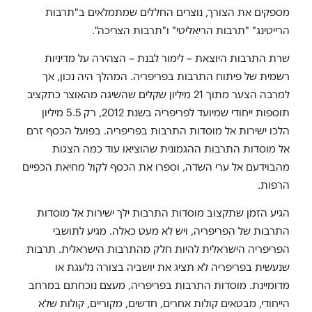
מספקים את הצורך, נוצרים החללים שמתמלאים ב"תרבות
הרייטינג" "תרבות הריאליטי" ו"תרבות הצריכה".
שרת התרבות היוצאת – לימור לבנת – הצהירה על מדיניות
רשמית של פיתוח התרבות בפריפריה. המהלך היה נכון, אך
למרבה הצער מתוך 21 מיליון שקלים שהשיגה מהאוצר כתקציב
תוספות ייחודי שמיועד לפריפריה בשנת 2012, רק 5.5 מיליון
הלכו ישירות אל מוסדות התרבות בפריפריה. בפועל הכסף זרם
אל מוסדות התרבות ההגמונית שהוציאו עוד כמה הצגות
מהבוידעם אל ערי השדה, וספרו את הכסף לקול מחיאת הכפיים
הרפות.
הגיע הזמן שתקצוב מוסדות התרבות ילך ישירות אל מוסדות
התרבות של הפריפריה, ויש לא מעט כאלה. מגיע לתושבי
הפריפריה הישראלית להיות חלק מהתרבות הישראלית. תרבות
שנעשית בפריפריה לא תציג את יושביה בצורה נלעגת או
מדומיינת. מוסדות התרבות בפריפריה, מעצם נוכחתם במרחב
הייחודי, מבטאים קולות אחרים, חדשים, מקוריים, קולות שלא