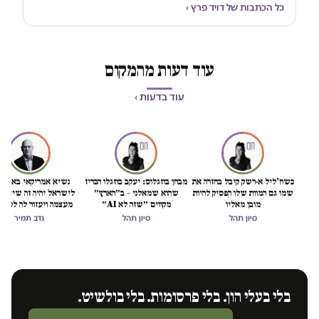
כל הכתבות של דויד פרץ ›
עוד דעות מהמקום
עוד בדעות ›
כשח'ליל א-רשק קיבל בחזרה את
מבחן בוזגלוס: יעקב בוזגלו הכריז
נשיא אמריקאי באמת ט
שמו גם המוות שלו הפסיק להיות
שהוא שמאלני – ב״הארץ״
לישראל יהיה זה שיציל 
מובן מאליו
מקווים ״שזה לא AI״
מעצמה ויעזור לה לסיים
הכיבוש
סיון תהל
סיון תהל
נדב תמיר
בלי בעלי הון. בלי פרסומות. בלי בולשיט.