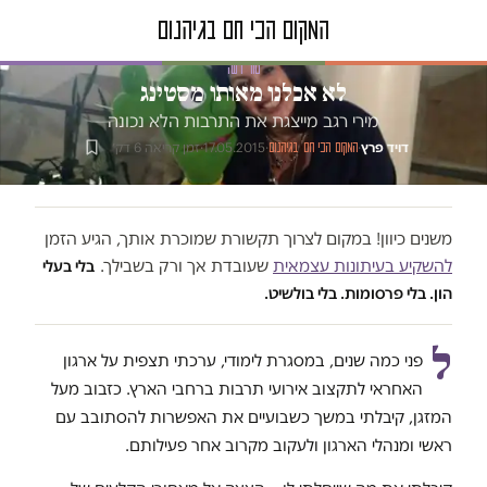
טור דעה
לא אכלנו מאותו מסטינג
מירי רגב מייצגת את התרבות הלא נכונה
דויד פרץ
·
·
17.05.2015
·
זמן קריאה 6 דק׳
המקום הכי חם בגיהנום
משנים כיוון! במקום לצרוך תקשורת שמוכרת אותך, הגיע הזמן
להשקיע בעיתונות עצמאית
שעובדת אך ורק בשבילך.
בלי בעלי
הון. בלי פרסומות. בלי בולשיט.
ל
פני כמה שנים, במסגרת לימודי, ערכתי תצפית על ארגון
האחראי לתקצוב אירועי תרבות ברחבי הארץ. כזבוב מעל
המזגן, קיבלתי במשך כשבועיים את האפשרות להסתובב עם
ראשי ומנהלי הארגון ולעקוב מקרוב אחר פעילותם.