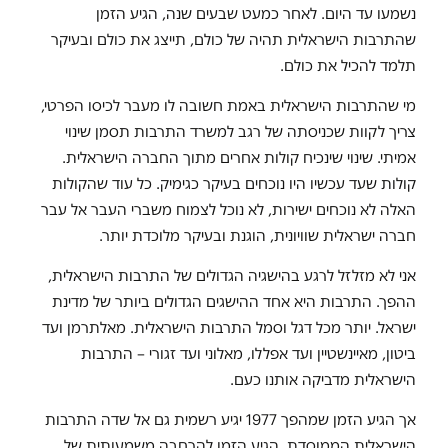
נשמעו עד היום. לאחר כמעט שבעים שנה, הגיע הזמן
שהתרבות הישראלית תהיה של כולם, תייצג את כולם ובעיקר
תלמד להכיל את כולם.
מי שהתרבות הישראלית באמת חשובה לו מעבר לכיסו הפרטי,
צריך לקוות שכניסתה של רגב למשרד התרבות תסמן שינוי
אמיתי. שינוי שינכיח קולות אחרים מתוך החברה הישראלית.
קולות שעד עכשיו היו נוכחים בעיקר כגימיק. כל עוד שהקולות
האלה לא נוכחים ישירות, לא נוכל לצמוח משברי העבר אל עבר
חברה ישראלית שוויונית, הוגנת ובעיקר מלוכדת יותר.
אני לא מזלזל לרגע בהישגיה הגדולים של התרבות הישראלית,
ההפך. התרבות היא אחד ההישגים הגדולים ביותר של מדינת
ישראל. יותר מכל דגל וסמל התרבות הישראלית. מאלתרמן ועד
ביטון, מאיינשטיין ועד אפללו, מאלוני ועד זגורי – התרבות
הישראלית מדביקה אותנו כעם.
אך הגיע הזמן שמהפך 1977 יגיע רשמית גם אל שדה התרבות
הישראלית הממוסדת. הגיע הזמן להרחבה משמעותית של