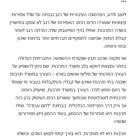
***
לטוב ולרע, הפרסונה הציבורית של רגב נבנתה על שלל אמירות
קיצוניות שעוררו הדים רבים. האמירות של רגב לא עסקו במישרין
בשדה התרבות. אפילו בדף הפייסבוק שלה הודתה רגב לאחר
קבלת המינוי, שכיוונה לתפקידים חברתיים יותר בדמות שיכון
ובינוי ורווחה.
אני מקווה שרגב תבין שנקודת ההשפעה החברתית הגדולה
ביותר נמצאת דווקא בלב משרד התרבות. שם ניתן להשפיע על
הצורך המהותי של מיליוני אנשים בארץ – הצורך במשרד תרבות
שיבנה בתי תרבות ושיכון של קבלה והתקבלות בעבור מי שעמד
עד היום מחוץ לגדר. הצורך במשרד תרבות, שיעניק רווחה
תרבותית לאוכלוסיות שבמשך עשורים רבים העיסוק בהן היה
אך ורק דרך הפריזמה הכלכלית. בבחינת "לחם עבודה". ואילו
תרבות היא מותרות של ההגמון, בעוד ההמון ניזון מפירורים
שנשרו.
תרבות היא לא מותרות, היא צורך קיומי לנפש האדם. וכשלא