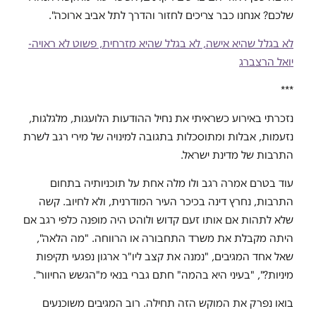
שלכם? אנחנו כבר צריכים לחזור והדרך לתל אביב ארוכה".
לא בגלל שהיא אישה, לא בגלל שהיא מזרחית, פשוט לא ראויה-
יואל הרצברג
***
נזכרתי באירוע כשראיתי את נחיל ההודעות הלועגות, מלגלגות,
נזעמות, אבלות ומתוסכלות בתגובה למינויה של מירי רגב לשרת
התרבות של מדינת ישראל.
עוד בטרם אמרה רגב ולו מלה אחת על תוכניותיה בתחום
התרבות, נחרץ דינה בכיכר העיר המודרנית, ולא לחיוב. קשה
שלא לתהות אם אותו זעם קדוש ולוהט היה מופנה כלפי רגב אם
היתה מקבלת את משרד התחבורה או הרווחה. "מה הלאה",
שאל אחד המגיבים, "נמנה את קצב ליו"ר ארגון נפגעי תקיפות
מיניות?", "בעיני היא בהמה" חתם גברי בנאי מ"הגשש החיוור".
בואו נפרק את המוקש הזה תחילה. רוב המגיבים משוכנעים