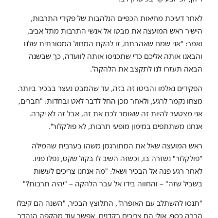
לאחר דעיכת מחיאות הכפיים הנלהבות של פקידי התרבות,
הישיר ראש המועצה את מבטו אל אנשי התרבות מתל אביב,
ואמר: "אני שמח שאהבתם, זו להקת המחול המסורתית שלנו
והבאנו אותה אליכם כדי שתכניסו אותה לוועדה, כך שבשנה
הבאה תעזרו לנו לתקצב את הלהקה".
הפקידים נאלמו והביטו זה בזה, עד שהמבט נעצר בבכיר ביותר.
מצחו נקמר לרגע, ולאחר מכן החל לדבר לאט ובחדות: "חברים,
אני מצטער להיות זה שאומר לכם את זה, אבל זה לא יקרה.
אנחנו משתתפים במימון מופעי תרבות, לא פולקלור".
ראש המועצה שאל את המתורגמן משהו בערבית שהמילה
"פולקלור" נשזרה בו, וכשזה השיב לו בקול שקט, נפלו פניו.
לאחר רגע פנה אל הבכיר ושאל: "מה אנחנו צריכים לעשות
בשביל שזה" – והחווה בידו אל עבר הלהקה – "יהיה תרבות?"
"תנסו להשתלב עם האופרה", התלוצץ הבכיר, "השנה הם קיבלו
הרבה כסף. אולי הם צריכים רקדנים, אפשר עוד מהקפה הנהדר