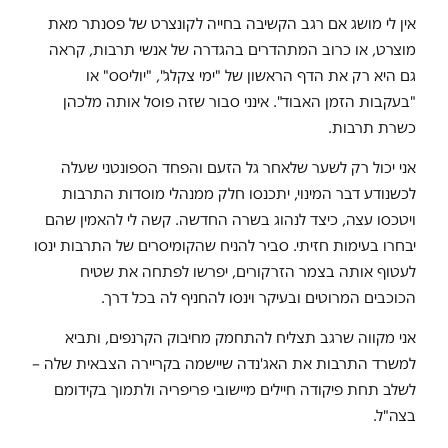
אין לי מושג אם רגב הקשיבה בחייה לקונצרט של פסנתר מאת
מוצרט, או כרוב המתהדרים בהגדרה של אנשי תרבות, קראה
גם היא רק את הדף הראשון של "ימי צקלג", "יוליסס" או
"בעקבות הזמן האבוד". אינני סבור שזה פוסל אותה מלכהן
כשרת תרבות.
אני יכול רק לשער שלאחר גל הזעם והפחד הספונטני שעלה
לכשנודע דבר המינוי, יתכנסו חלק ממנהלי מוסדות התרבות
ויטכסו עצה, כיצד לנהוג בשרה החדשה. קשה לי להאמין שהם
יבחרו בעימות חזיתי. סביר להניח שהקומיסרים של התרבות ינסו
לעטוף אותה בצמר הזרקורים, יפרשו לפתחה את שטיח
הכוכבים המרוטים ובעיקר וינסו להחניף לה בכל דרך.
אני מקווה שרגב תצליח להתחמק מחיבוק הקרנפים, ותביא
למשרד התרבות את האג'נדה שיישמה בקריירה הצבאית שלה –
לשלב תחת פיקודה חיילים מיישובי פריפריה ולתמוך בקידומם
בצה"ל.