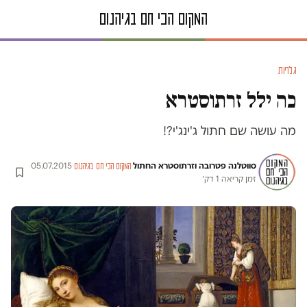
גלריות
כה ילל זרתוסטרא
מה עושה שם חתול ג'ינג'י?!
סווטלנה פטרובה וזרתוסטרא החתול
·
·
05.07.2015
·
המקום הכי חם בגיהנום
זמן קריאה 1 דק׳