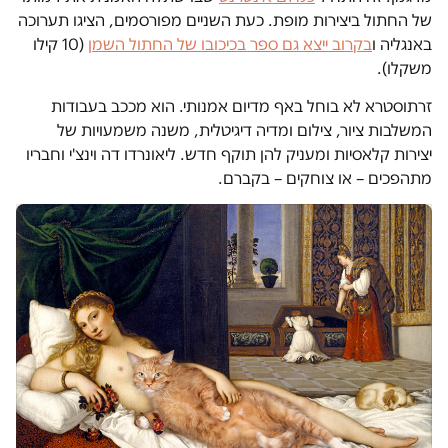
של החתול ביצירות מופת. כעת השניים מפורסמים, הציגו תערוכה
באנגליה ו
בקרוב ייצא גם ספר בכיכובו של החתול השמן
(10 קילו
משקלו).
זרתוסטרא לא בוחל באף מדיום אמנותי. הוא מככב בעבודות
המשלבות ציור, צילום ומדיה דיגיטלית, משנה משמעויות של
יצירות קלאסיות ומעניק להן תוקף חדש. ליאונרדו דה וינצ'י וחבריו
מתהפכים – או צוחקים – בקברם.