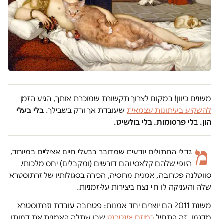
משנים כיוון! במקום לצרוך תקשורת שמוכרת אותך, הגיע הזמן
להשקיע בעיתונות עצמאית
שעובדת אך ורק בשבילך.
בלי בעלי
הון. בלי פרסומות. בלי בולשיט.
מ
גדלי החתולים יודעים שמדובר בבעלי חיים אציליים במיוחד,
היופי שלהם קלאסי והם דורשים (ומקבלים) יחס מלכותי.
סווטלנה פטרובה, אמנית מרוסיה, הכירה בסגולותיו של זרתוסטרא
שלה והעניקה לו חיי נצח ביצירות על-זמניות.
משנת 2011 הם יוצרים יחד אמנות: פטרובה עובדת וזרתוסטרא
מדגמן. זה התחיל
כמיזם אינטרנט
שבו שתלה האמנית את דמותו