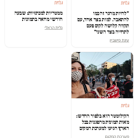
גלריות
גלריות
ממטריות למכתזיות: שבעה
"להיות מהגר זה כמו
חודשי מחאה בתמונות
להתאבד. למות בצד אחד, עם
תקווה קלושה לקום פעם
גלית הראלי
לתחייה בצד השני"
עינת פישביין
גלריות
הקילומטר הוא בלפור החדש:
מאות תמונות מהפגנות בכל
הארץ הגיעו למערכת המקום
מערכת המקום