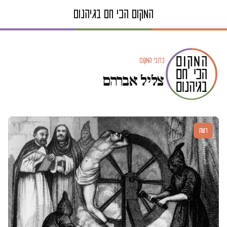
כתבי המקום
צליל אברהם
דעות