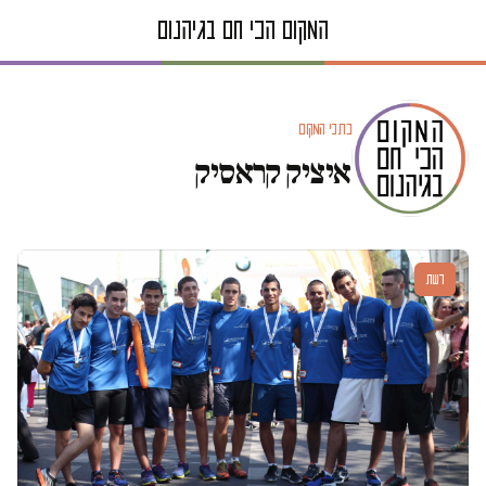
כתבי המקום
איציק קראסיק
דעות