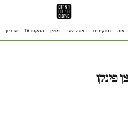
דעות
תחקירים
דאטה האב
מגזין
המקום TV
ארכיון
ן פינקו