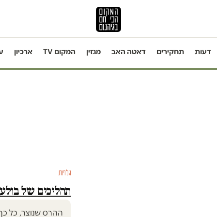
דעות
תחקירים
דאטה האב
מגזין
המקום TV
ארכיון
ע
גלריות
תהליכים של בולענ
ההרס שנוצר, כל כך