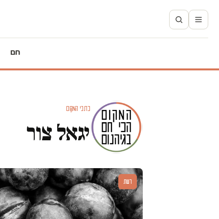
חם
כתבי המקום
יגאל צור
דעות