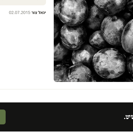
יגאל צור
·
02.07.2015
יט.