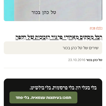
כלכלה וחברה
הַכֹּל מִסְתַּיֵּם מֵאֲחוֹרֵי פַּרְגּוֹד הַזְּכוּכִית שֶׁל הַקֻּפָּה
שירים של טל כהן בכור
טל כהן בכור
·
23.10.2016
בלי בעלי הון. בלי פרסומות. בלי בולשיט.
תמכו בעיתונות עצמאית. בלי פחד