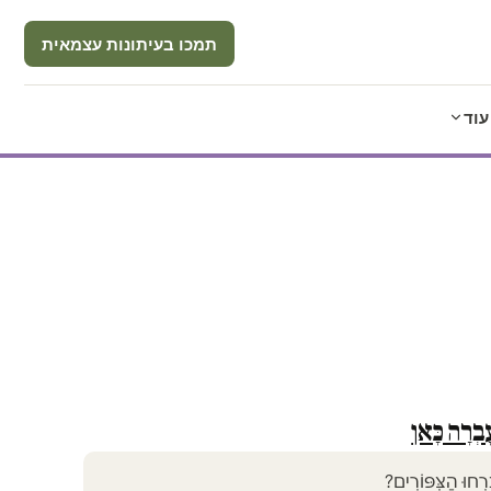
תמכו בעיתונות עצמאית
עוד
ָבְרָה כָּאן
רְחוּ הַצִּפּוֹרִים?