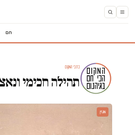
חם
כתבי המקום
תהילה חכימי ונאצ
מגזין