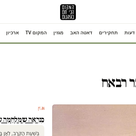
דעות
תחקירים
דאטה האב
מגזין
המקום TV
ארכיון
ר רבאח
מגזין
כַּנִרְאֶה שֶׁמִּלְחָמָה ע
בִּשְׁעַת הַקְּרָב, לְאָן בָּ