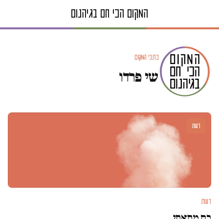
כתבי המקום
שי פרדו
דעות
דעות
בס מחאתי