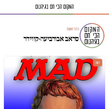
כתבי המקום
סראב אבורביעה-קווידר
דעות