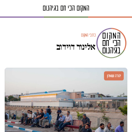
כתבי המקום
אלינור דוידוב
יהודה ושומרון