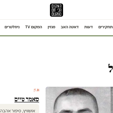
תחקירים
דעות
דאטה האב
מגזין
המקום TV
ניוזלטרים
ל
מגזין
סאמר טיים
אושוויץ, סיפור אהבה