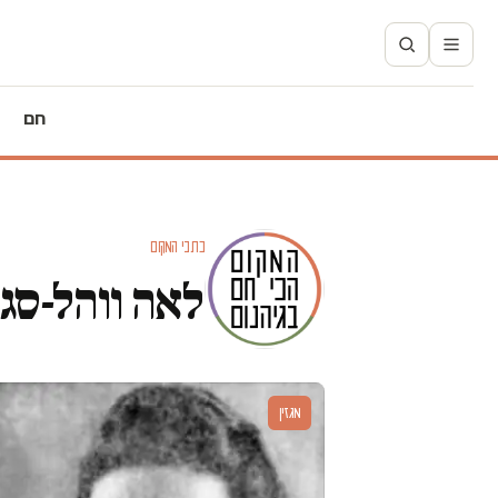
חם
כתבי המקום
לאה ווהל-סג
מגזין