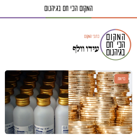
כתבי המקום
עידו וולף
בריאות